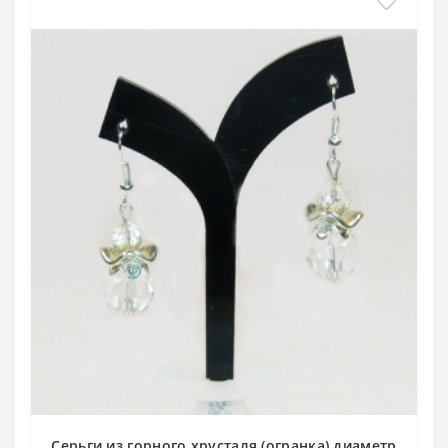
Серьги из горного хрусталя (огранка) диаметр