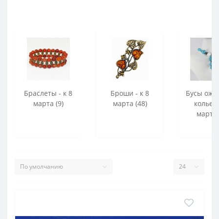
Браслеты - к 8
Броши - к 8
Бусы оже
марта (9)
марта (48)
колье -
марта 