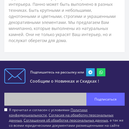
интерьера. Панно может быть выполнено в разных
техниках. Быть крупными и небольшими,
однотонными и цветными, строгими и украшенными
декоративными элементами. Мы предлагаем Вам
минипанно, которые выполнены из натуральных
камней. Они не только украсят Ваш интерьер, но и
послужат оберегом для дома.
Подпишитесь на рассылку или
Сообщим о Новинках и Скидках !
Подписаться
Я прочитал и согласен с условиями
Политики
конфиденциальности
,
Согласия на обработку персональных
данных
,
Соглашения об обработке персональных данных
, а так же
со всеми юридическими документами размещенными на сайте