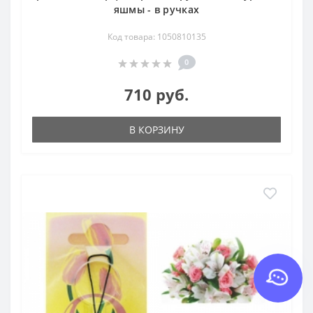
яшмы - в ручках
Код товара: 1050810135
0
710 руб.
В КОРЗИНУ