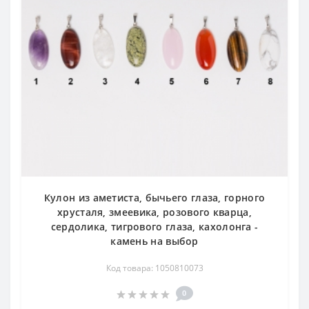
Кулон из аметиста, бычьего глаза, горного
хрусталя, змеевика, розового кварца,
сердолика, тигрового глаза, кахолонга -
камень на выбор
Код товара: 1050810073
0