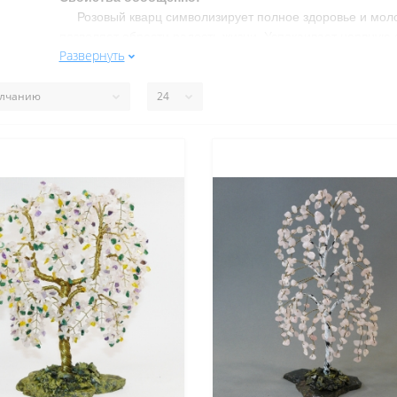
Розовый кварц символизирует полное здоровье и моло
позволяет обрести радость жизни. Успокаивает нервную 
Развернуть
Свойства подробнее:
Улучшает деятельность почек и циркуляцию крови в ор
способность к воспроизводству потомства. Снимает сост
характера, как злобность, вспыльчивость. Повышает чувс
Пробуждает чувство сострадания, прощения, любви
Месторождения в России
: Карелия, Алтай, Чита и др.
Месторождения за Рубежом
: Казахстан, Средняя Азия