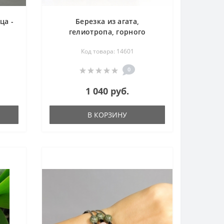
ца -
Березка из агата,
гелиотропа, горного
хрусталя, розового кварца -
Код товара: 14601
свет, сияние, чистота -
дерево счастья
0
1 040 руб.
В КОРЗИНУ