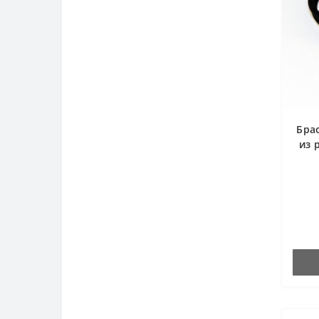
Бра
из 