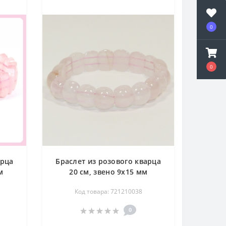
0
0
арца
Браслет из розового кварца
м
20 см, звено 9х15 мм
Код товара: 721210038
0