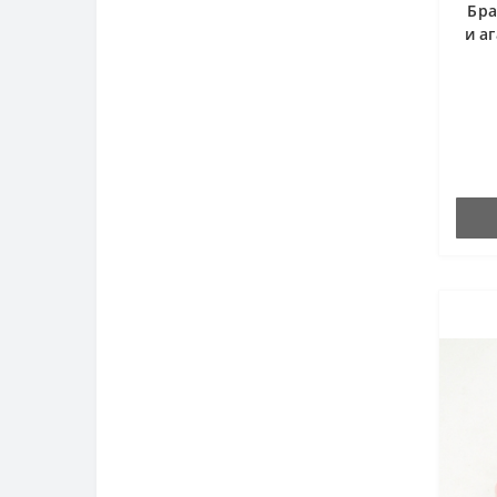
Бра
и а