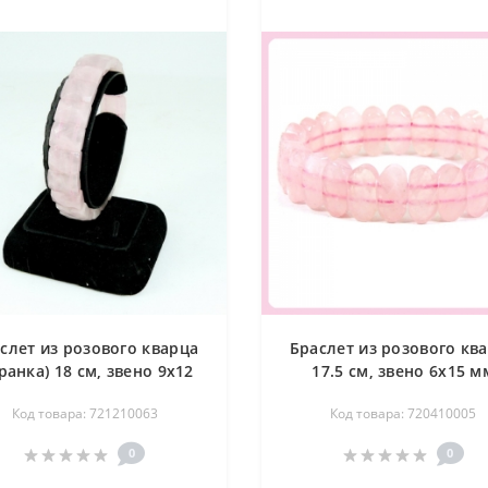
слет из розового кварца
Браслет из розового кв
ранка) 18 см, звено 9х12
17.5 см, звено 6х15 м
мм
Код товара: 721210063
Код товара: 720410005
0
0