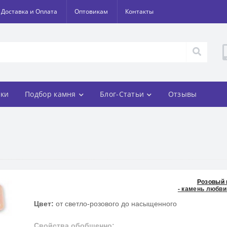
Доставка и Оплата
Оптовикам
Контакты
ки
Подбор камня
Блог-Статьи
Отзывы
Розовый 
- камень любви
Цвет:
от светло-розового до насыщенного
Свойства обобщенно: