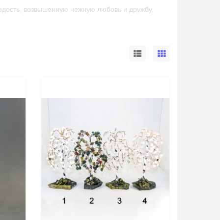
дость, возвышенную нежную любовь и дружбу,
систему, улучшает сон и настроение
ганизме, функцию половых желез, увеличивает
ояние стресса, устраняет такие неприятные черты
тво уверенности в себе и творческое начало.
, Бразилия, Мадагаскар, США и др.