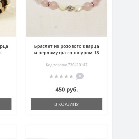
арца
Браслет из розового кварца
а
и перламутра со шнуром 18
см
см
Код товара: 730410147
0
450 руб.
В КОРЗИНУ