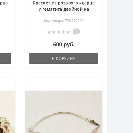
арца
Браслет из розового кварца
и гематита двойной на
резинке 18 см
Код товара: 730410260
0
600 руб.
В КОРЗИНУ