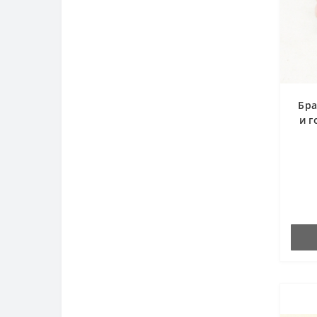
Бра
и г