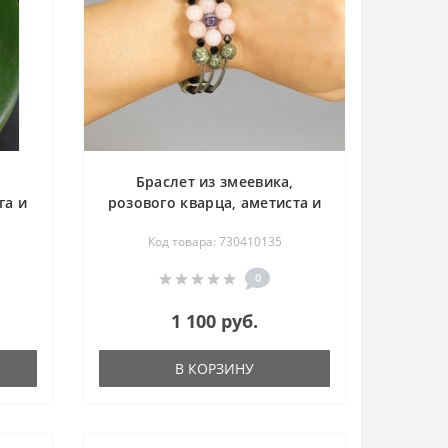
,
Браслет из змеевика,
га и
розового кварца, аметиста и
агата на пружине 17 см
Код товара: 730410135
0
1 100 руб.
В КОРЗИНУ