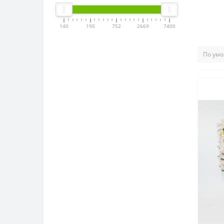
140
195
752
2669
7400