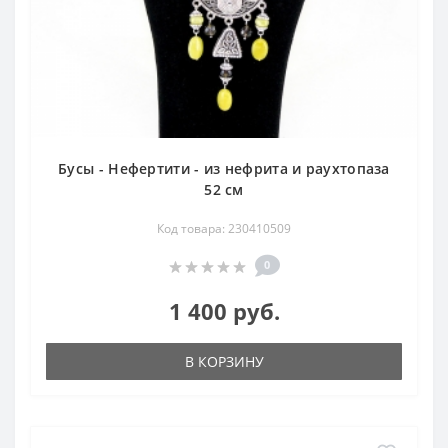
Бусы - Нефертити - из нефрита и раухтопаза
52 см
Код товара: 230410509
0
1 400 руб.
В КОРЗИНУ