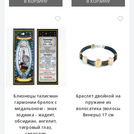
В КОРЗИНУ
В КОРЗИНУ
Близнецы талисман
Браслет двойной на
гармонии брелок с
пружине из
медальоном - знак
волосатика (волосы
зодиака - жадеит,
Венеры) 17 см
обсидиан, ангелит,
тигровый глаз,
сердолик