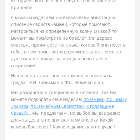
историей , которые они несут в себе вложенные
природой.
С каждым изделием мы вкладываем аннотацию -
описание свойств камней, которые помогают
настроиться на определенную волну. В какой-то
момент вы посмотрите на браслет или дерево
счастья , прочитаете тот смысл который они несут в
себе , в чем помогают и возможно станет легче на
душе или же появятся силы для новых дел и
свершений.
Наши аннотации свойств камней основаны на
трудах: Э.И. Гоникман и Ф.К. Величко и др.
Мы разработали специальные каталоги , где Вы
можете подобрать себе изделие:
по Имени, по Знаку
Зодиака, по Лечебным Свойствам, к годовщине
Свадьбы
. Мы предлагаем , но выбор вы все равно
должны делать по внутреннему отклику. Какой
камень Вас зовет ? Какое изделие вам по душе ?