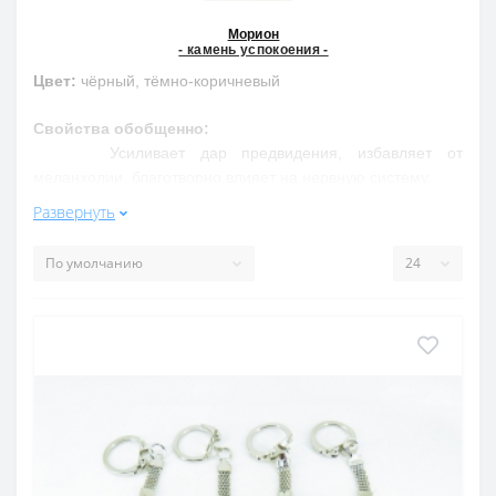
Морион
- камень успокоения -
Цвет:
чёрный, тёмно-коричневый
Свойства обобщенно:
Усиливает дар предвидения, избавляет от
меланхолии, благотворно влияет на нервную систему.
Развернуть