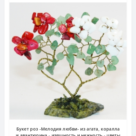
Букет роз -Мелодия любви- из агата, коралла
и авантюрина - изящность и нежность - цветы