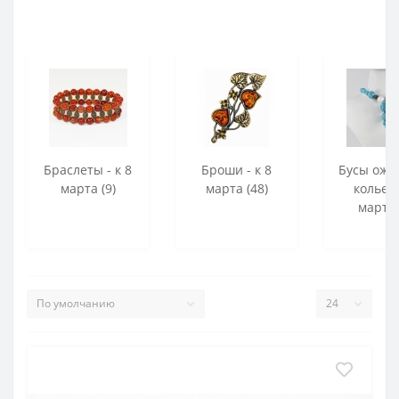
Браслеты - к 8
Броши - к 8
Бусы оже
марта (9)
марта (48)
колье -
марта 