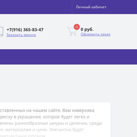
Личный кабинет
0
0 руб.
+7(916) 365-83-47
Оформить заказ
Заказать звонок
дставленных на нашем сайте, Вам наверняка
еску в украшение, которое будет легко и
тавлены разнообразные шнуры и цепочки, среди
, материалам и цене. Элегантно будет
самоцветным кулоном.