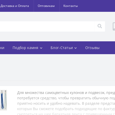
Доставка и Оплата
Оптовикам
Контакты
ки
Подбор камня
Блог-Статьи
Отзывы
Для множества самоцветных кулонов и подвесок, пре
потребуется средство, чтобы превратить обычную подв
приятно носить и удобно надевать. В разделе предс
которых Вы сможете подобрать подходящие по фактуре
смотреться на шее бархатная лента с привешенным 