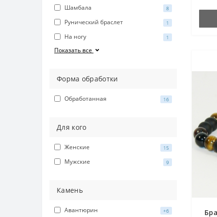
Шамбала
8
Рунический браслет
1
На ногу
1
Показать все
Форма обработки
Обработанная
16
Для кого
Женские
15
Мужские
9
Камень
Авантюрин
+6
Бра