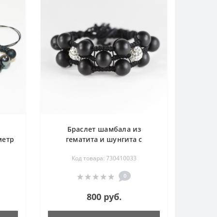
Браслет шамбала из
метр
гематита и шунгита с
см
фианитами тройной 18-20 см
Код товара: 730410033
0
800 руб.