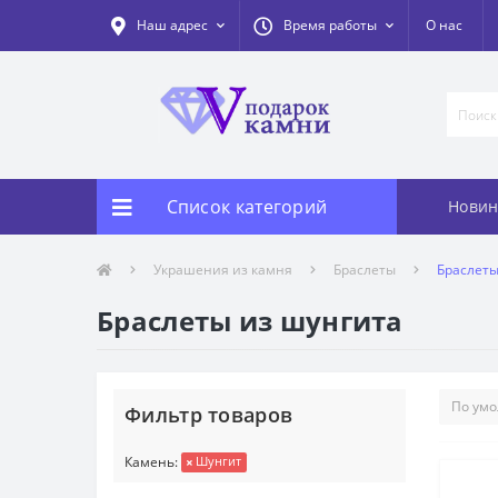
Наш адрес
Время работы
О нас
Список категорий
Новин
Украшения из камня
Браслеты
Браслеты
Браслеты из шунгита
Фильтр товаров
Камень:
Шунгит