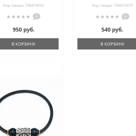
Код товара: 730410032
Код товара: 730410374
тройной 18-20 см
гематита 18-20 см
0
0
950 руб.
540 руб.
В КОРЗИНУ
В КОРЗИНУ