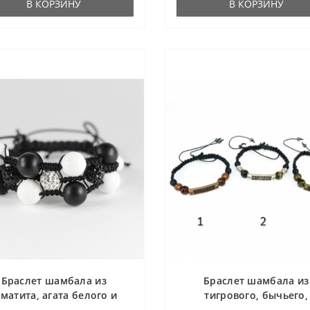
В КОРЗИНУ
В КОРЗИНУ
Браслет шамбала из
Браслет шамбала из
ематита, агата белого и
тигрового, бычьего,
шунгита с фианитами
соколиного глаза, шунги