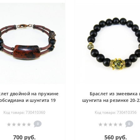
слет двойной на пружине
Браслет из змеевика 
 обсидиана и шунгита 19
шунгита на резинке 20-2
см
Код товара: 730410360
Код товара: 730410356
0
0
700 руб.
560 руб.