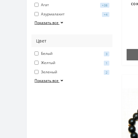
со
Агат
+38
Азурмалахит
+4
Показать все
Цвет
Белый
3
Желтый
1
Зеленый
2
Показать все