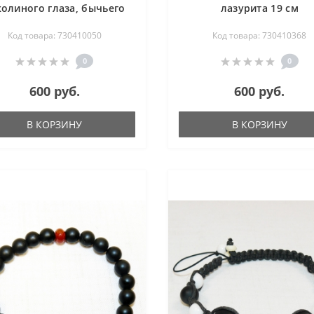
колиного глаза, бычьего
лазурита 19 см
глаза и шунгита 17 см
Код товара: 730410050
Код товара: 730410368
0
0
600 руб.
600 руб.
В КОРЗИНУ
В КОРЗИНУ