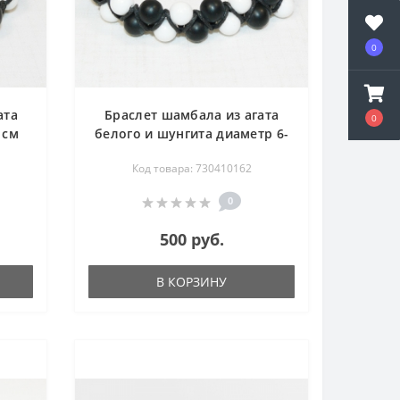
0
ата
Браслет шамбала из агата
0
 см
белого и шунгита диаметр 6-
8 мм - длина 18-23 см
Код товара: 730410162
0
500 руб.
В КОРЗИНУ