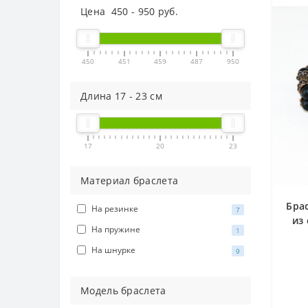
Цена
450
-
950
руб.
450
451
459
487
950
Длина
17
-
23
см
17
20
23
Материал браслета
Бра
На резинке
7
из
На пружине
1
На шнурке
9
Модель браслета