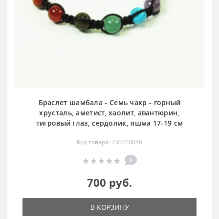
Браслет шамбала - Семь чакр - горный
хрусталь, аметист, хаолит, авантюрин,
тигровый глаз, сердолик, яшма 17-19 см
Код товара: 730410046
0
700 руб.
В КОРЗИНУ