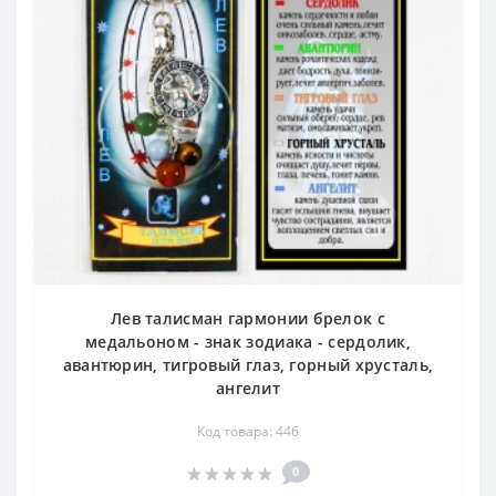
Лев талисман гармонии брелок с
медальоном - знак зодиака - сердолик,
авантюрин, тигровый глаз, горный хрусталь,
ангелит
Код товара: 446
0