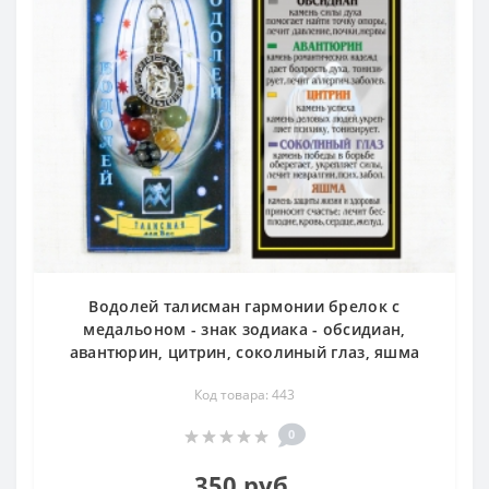
Водолей талисман гармонии брелок с
медальоном - знак зодиака - обсидиан,
авантюрин, цитрин, соколиный глаз, яшма
Код товара: 443
0
350 руб.