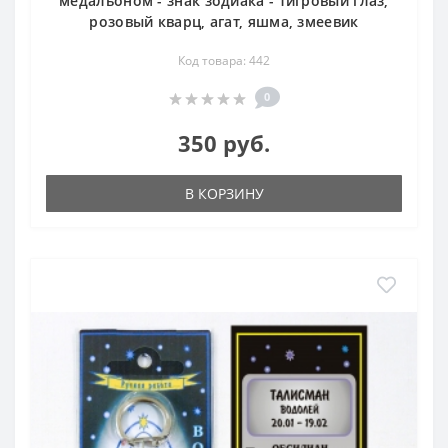
медальоном - знак зодиака - тигровый глаз,
розовый кварц, агат, яшма, змеевик
Код товара: 442
0
350 руб.
В КОРЗИНУ