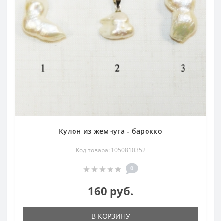
Кулон из жемчуга - барокко
Код товара: 1050810352
0
160 руб.
В КОРЗИНУ