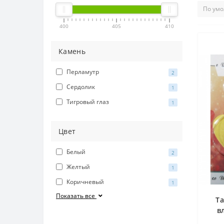
400
405
410
Камень
Перламутр
2
Сердолик
1
Тигровый глаз
1
Цвет
Белый
2
Желтый
1
Коричневый
1
Показать все
Та
в