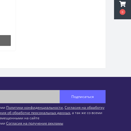
0
Подписаться
иями
Политики конфиденциальности
,
Согласия на обработку
ния об обработке персональных данных
, а так же со всеми
змещенными на сайте
иями
Согласия на получение рекламы