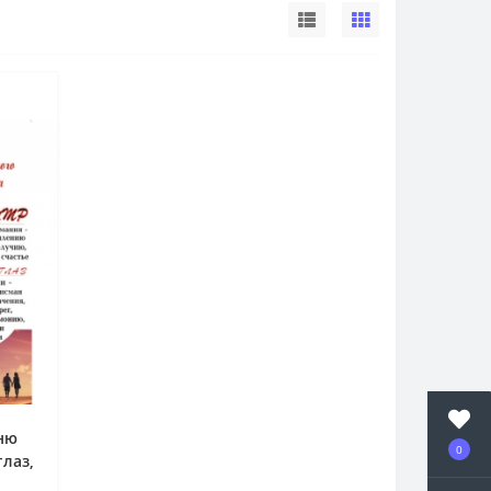
Дню
0
лаз,