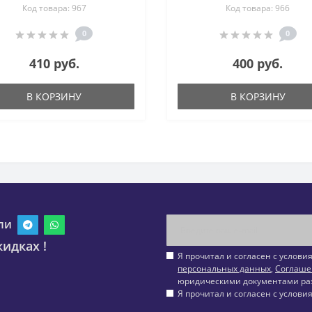
Код товара: 967
Код товара: 966
0
0
410 руб.
400 руб.
В КОРЗИНУ
В КОРЗИНУ
ли
идках !
Я прочитал и согласен с услов
персональных данных
,
Соглаше
юридическими документами ра
Я прочитал и согласен с услов