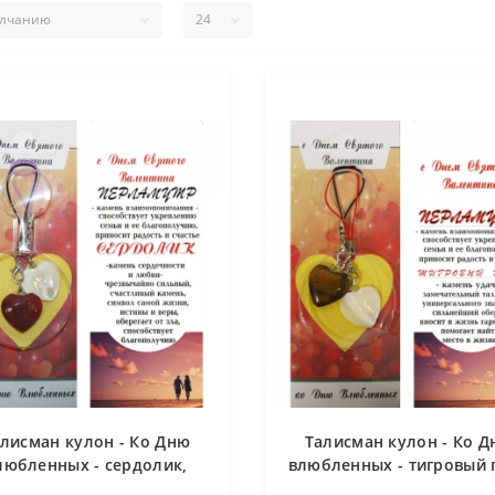
лисман кулон - Ко Дню
Талисман кулон - Ко 
любленных - сердолик,
влюбленных - тигровый г
перламутр
перламутр