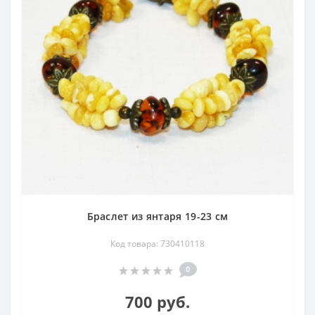
животе, обморочных состояний и лихорадки. По мнению
Авиценны, янтарь останавливает любое кровотечение,
прекращает рвоту, способствует устранению трещин на
ногах. В целительную силу янтаря свято верили все
славянские народы. В богатых домах на шею кормилицам
одевали янтарное ожерелье, чтобы оно приносило
ребенку здоровье и защищало от "дурного глаза". Янтарь
добавлялся в состав благовоний и курений, которым тоже
приписывали лечебные свойства.
При горении янтарь источает приятный дым фимиам,
вдыхание которого избавляет от кашля. Янтарь
применялся при заболевании горла и отравлениях,
дымом его отгоняли ядовитых насекомых и мух. Считали,
что янтарь обладает консервирующими свойствами — его
Браслет из янтаря 19-23 см
находили в саванах мумий фараонов. Ношение янтаря
Код товара: 730410118
рекомендовалось при увеличении щитовидной железы,
так как в нем содержится небольшое количество меди.
0
Кроме того, в нем содержится янтарная кислота,
являющаяся неспецифическим биостимулятором.
700 руб.
Янтарная кислота является прекрасным стимулятором