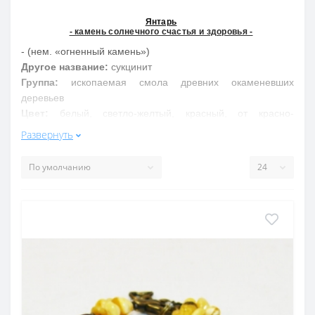
Янтарь
- камень солнечного счастья и здоровья -
- (нем. «огненный камень»)
Другое название:
сукцинит
Группа:
ископаемая смола древних окаменевших
деревьев
Цвет:
белый, светло-желтый, красный, от красно-
коричневого до черного
Развернуть
Свойства обобщенно:
Янтарь дарит счастье в любви и дружбе, усиливает
интуицию, противодействует злым силам, оберегает
детей. Благотворно влияет на организм практически при
любых заболеваниях
Свойства подробнее:
Вера в целительные свойства янтаря существовала у
многих народов в течение многих веков. Ибн Сина
(Авиценна) считал янтарь лекарством от многих болезней
— нарушения сердечного ритма, кровохарканья, болей в