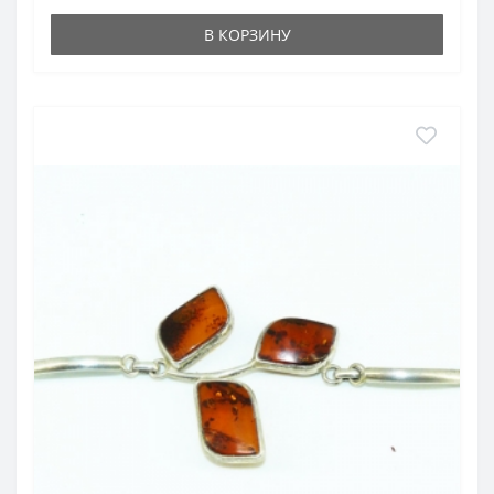
нервной системы, укрепляет мышцу сердца, улучшает
В КОРЗИНУ
работу органов дыхания, почек, кишечника, способствует
увеличению содержания гемоглобина в крови при
анемии. Это хорошее антитоксическое и
противострессовое средство. Эффективно в очень малых
дозах.
Световое излучение зависит от электрических свойств
и хорошо действует на органы брюшной полости,
желудок, печень, поджелудочную железу, уберегает от
желтухи, обмороков и золотухи, успокаивает нервную
систему, улучшает настроение, уравновешивает
эмоциональное состояние, успокаивает сердце. В
качестве талисмана оберегает от "дьявольского глаза".
Свойства его зависят от электрического напряжения,
связанного с его золотистым светом. Стабилизирует
кундалини. Действует успокаивающе, одухотворяет,
пробуждает альтруистические склонности.
Месторождения в России
: Сибирь, Южный Сахалин и
др.