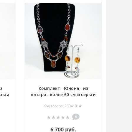
из
Комплект - Юнона - из
ерьги
янтаря - колье 60 см и серьги
8 см
Код товара: 230410141
0
6 700 руб.