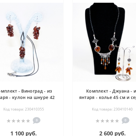
мплект - Виноград - из
Комплект - Джуана - 
аря - кулон на шнуре 42
янтаря - колье 45 см и с
см и серьги 6 см
7 см
Код товара: 230410355
Код товара: 230410140
0
0
1 100 руб.
2 600 руб.