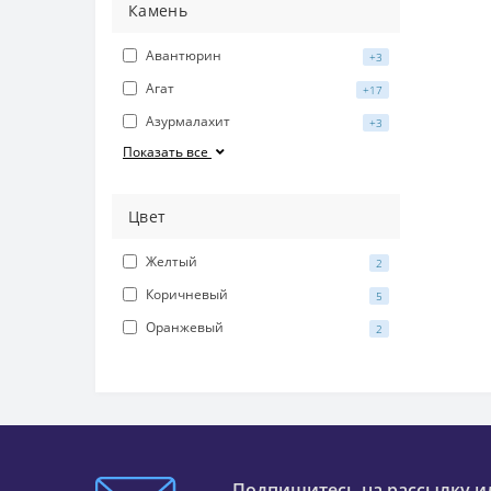
Камень
Авантюрин
+3
Агат
+17
Азурмалахит
+3
Показать все
Цвет
Желтый
2
Коричневый
5
Оранжевый
2
Подпишитесь на рассылку и