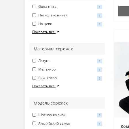
Одна нить
1
Несколько нитей
1
На цепи
1
Показать все
Материал сережек
Латунь
1
Мельхиор
1
Биж. сплав
2
Показать все
Модель сережек
Швенза-крючок
3
Английский замок
1
Ком