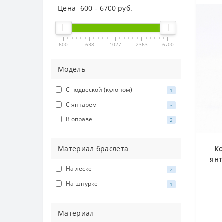
Цена
600
-
6700
руб.
600
638
1027
2363
6700
Модель
С подвеской (кулоном)
1
С янтарем
3
В оправе
2
Ко
Материал браслета
янт
На леске
2
На шнурке
1
Материал