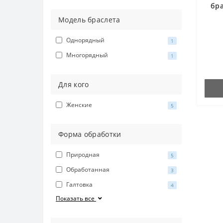
бра
Модель браслета
Однорядный
1
Многорядный
1
Для кого
Женские
5
Форма обработки
Природная
5
Обработанная
3
Галтовка
4
Показать все