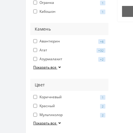
Огранка
1
Кабошон
1
Камень
Авантюрин
+6
Агат
+32
Азурмалахит
+2
Показать все
Цвет
Коричневый
1
Красный
2
Мультиколор
2
Показать все