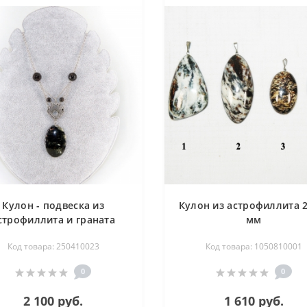
Кулон - подвеска из
Кулон из астрофиллита 2
строфиллита и граната
мм
огранка) на цепи - 54 см
Код товара: 250410023
Код товара: 1050810001
0
0
2 100 руб.
1 610 руб.