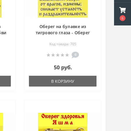
0
з
Оберег на булавке из
бви
тигрового глаза - Оберег
удачи
Код товара: 705
0
50 руб.
В КОРЗИНУ