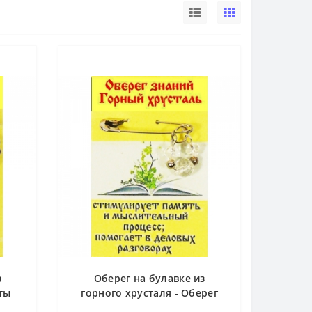
з
Оберег на булавке из
ты
горного хрусталя - Оберег
знаний