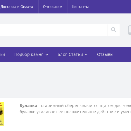
Доставка и Оплата
Оптовикам
Контакты
ки
Подбор камня
Блог-Статьи
Отзывы
Булавка
- старинный оберег, является щитом для чел
булавке усиливает ее положительное действие и уме