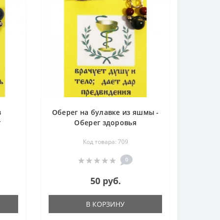
з
Оберег на булавке из яшмы -
г
Оберег здоровья
Код товара: 709
0
50 руб.
В КОРЗИНУ