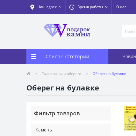
Наш адрес
Время работы
О нас
Список категорий
Новин
Талисманы и обереги
Оберег на булавке
Оберег на булавке
Фильтр товаров
Камень