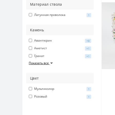
Материал ствола
Латунная проволока
1
Камень
Авантюрин
+9
Аметист
+1
Гранат
+1
Показать все
Цвет
Мультиколор
1
Розовый
1