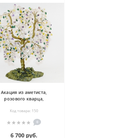
Акация из аметиста,
розового кварца,
авантюрина, цитрина -
Код товара: 150
символ возрождения -
дерево счастья
0
6 700 руб.