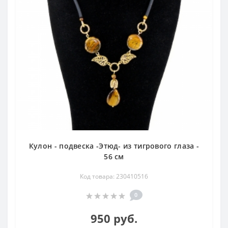
Кулон - подвеска -Этюд- из тигрового глаза -
56 см
Код товара: 230410516
0
950 руб.