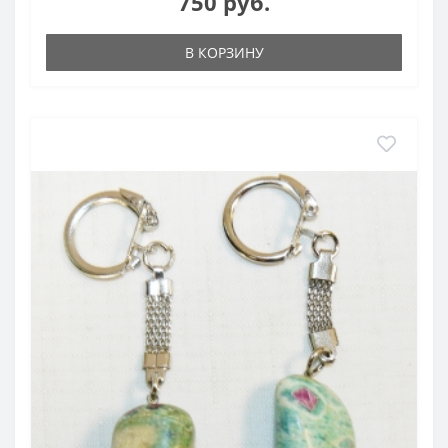
750 руб.
Рубин
в циозите – это соединение неистощимого
источника жизни с энергией любви.
В КОРЗИНУ
Месторождения в России
: Урал
Месторождения за Рубежом
: Танзания, Кения, Замбия,
США, Мексика и др.