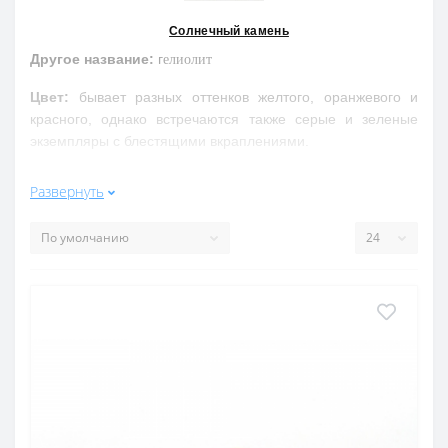
Солнечный камень
Другое название:
г
елиолит
Цвет:
бывает разных оттенков желтого, оранжевого и
красного, однако встречаются также серые и зеленые
экземпляры с блестящими вкраплениями.
Свойства обобщенно:
З
аряжает своего обладателя
Развернуть
оптимизмом, обостряет чувство прекрасного, дарит
уверенность в собственных силах.
П
омогает бороться
с аллергиями, пневмонией, нервными расстройствами,
повышенным артериальным давлением, улучшает остроту
зрения, сон и аппетит.
Свойства подробнее:
Гелиолит (солнечный камень) является ювелирной
разновидностью микроклина из группы полевых шпатов.
Необычный золотистый отлив и точечные блики малиновых,
желтых и оранжевых оттенков обусловлены интерференцией
световых лучей на включения гематита и гетита,