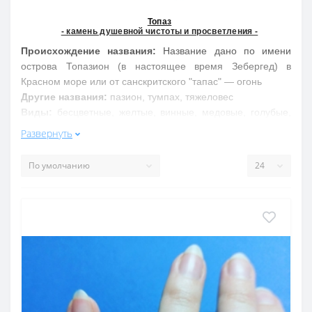
Топаз
- камень душевной чистоты и просветления -
Происхождение названия:
Название дано по имени
острова Топазион (в настоящее время Зебергед) в
Красном море или от санскритского "тапас" — огонь
Другие названия:
пазион, тумпах, тяжеловес
Виды:
бесцветные, желтые, винные, медовые, голубые,
розовые, фиолетовые, зеленые с эффектом кошачьего
Развернуть
глаза. Твердые включения – флюорит, турмалин
Свойства обобщенно:
Топаз символизирует полноту счастья, верную любовь,
надежду, приносит богатство. Лечит нервные
расстройства, астму, бессонницу, хронические
заболевания, позвоночник, поясницу
Свойства подробнее:
В старину золотистый топаз почитали как талисман,
освобождающий от буйных и опасных страстей,
рождающих в человеке безмятежное наслаждение