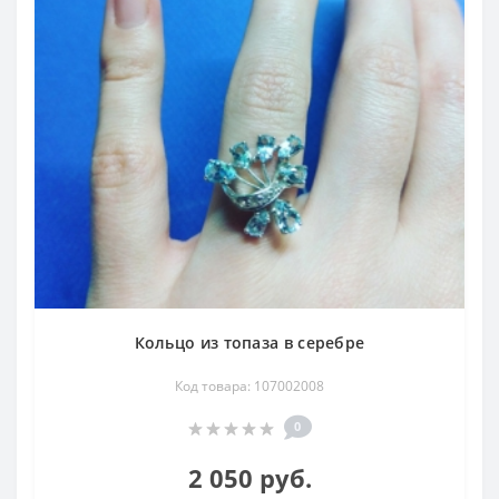
жизнью, отгоняющий гнев и неверность. По
средневековой символике топаз означал "благоразумие и
добрые дела". Считалось, что топаз помогает излечить
заболевания крови, в частности анемию, а также
тонзиллит, заболевания костей, суставов и надкостницы,
хроническую желтуху, гормональные расстройства,
болезни желез внутренней секреции, улучшает течение
хронических заболеваний. По световому излучению
золотистый топаз оказывает стимулирующее действие на
регенерацию поврежденных тканей, улучшает обменные
процессы в печени, способствует лучшему опорожнению
желчного пузыря, стимулирует желудочное пищеварение
и деятельность селезенки, способствует пробуждению
духовных сил
Кольцо из топаза в серебре
Код товара: 107002008
Месторождения в России
: Приморье, Урал, Сибирь и
др.
0
Месторождения за Рубежом
: Бразилия, Шри-Ланка,
Индия, Монголия и др.
2 050 руб.