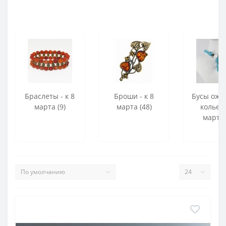
Браслеты - к 8
Броши - к 8
Бусы оже
марта (9)
марта (48)
колье -
марта 