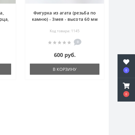
а,
Фигурка из агата (резьба по
рца,
камню) - Змея - высота 60 мм
) -
Код товара: 1145
м
0
600 руб.
В КОРЗИНУ
0
0