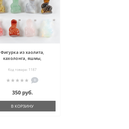
Фигурка из хаолита,
кахолонга, яшмы,
ердолика, авантюрина,
Код товара: 1187
агата, тигрового глаза,
цедона, розового кварца
0
езьба по камню) - Змея -
15х20х40 мм
350 руб.
В КОРЗИНУ