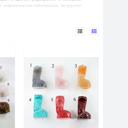
, невралгические заболевания, желудочно-
т от заболеваний в позвоночнике