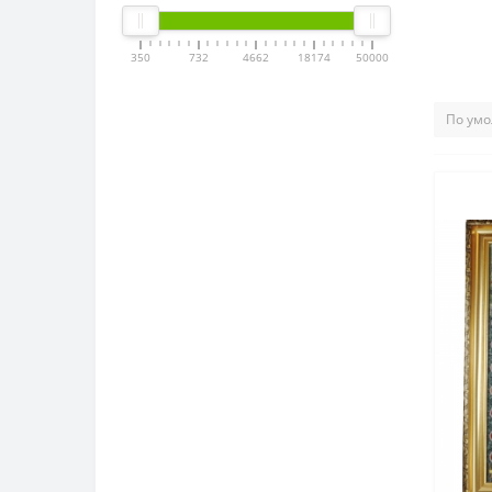
350
732
4662
18174
50000