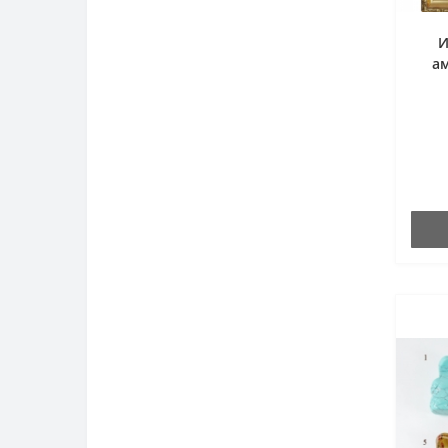
И
ам
ла
флю