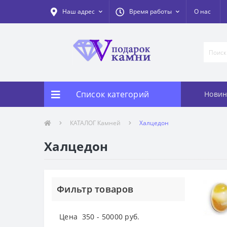
Наш адрес
Время работы
О нас
Список категорий
Новин
КАТАЛОГ Камней
Халцедон
Халцедон
Фильтр товаров
Цена
350
-
50000
руб.