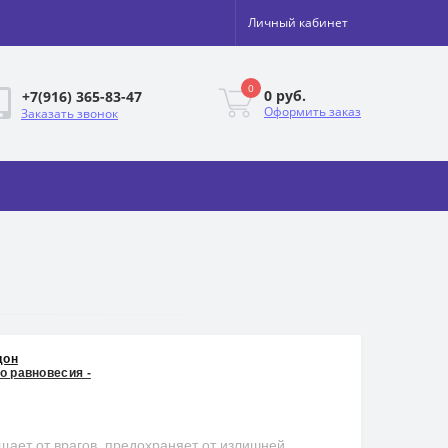
Личный кабинет
0
0 руб.
+7(916) 365-83-47
Оформить заказ
Заказать звонок
дон
о равновесия -
ает от врагов, предохраняет от излишней