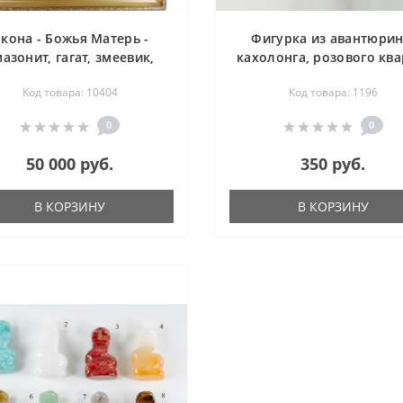
кона - Божья Матерь -
Фигурка из авантюрин
азонит, гагат, змеевик,
кахолонга, розового ква
зурит, оникс, сердолик,
яшмы (резьба по камню
Код товара: 10404
Код товара: 1196
орит, халцедон, чароит,
Собачка - 20х50х30 м
янтарь, яшма
0
0
50 000 руб.
350 руб.
В КОРЗИНУ
В КОРЗИНУ