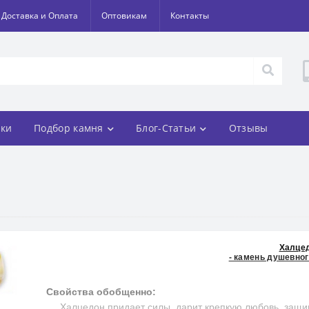
Доставка и Оплата
Оптовикам
Контакты
ки
Подбор камня
Блог-Статьи
Отзывы
Халце
- камень душевног
Свойства обобщенно:
Халцедон придает силы, дарит крепкую любовь, защищ