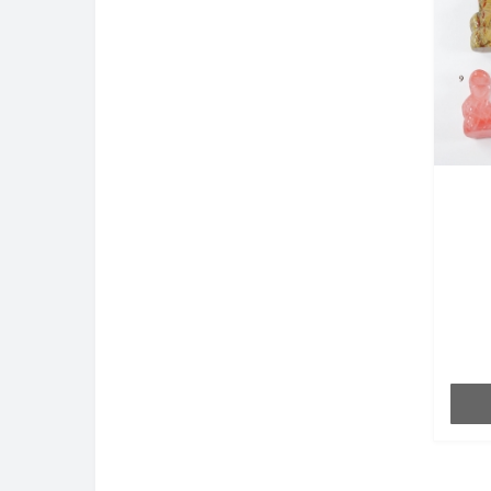
с
хал
(р