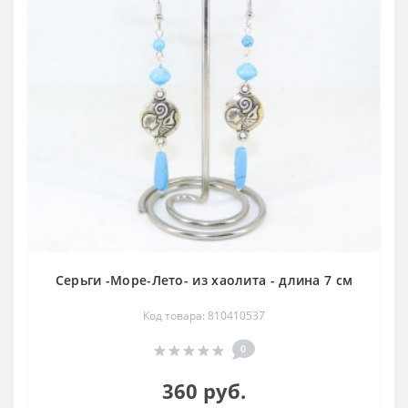
нарядом, и с парадной одеждой. Все самоцветы,
служащие вставками в наших изделиях - это натуральные
камни, а, значит, обладают соответствующими свойствами
и энергетикой. Усиленные серебряной оправой, они будут
не только подчёркивать Вашу красоту, но и служить
мощным оберегом от негативного воздействия.
Серьги -Море-Лето- из хаолита - длина 7 см
Код товара: 810410537
0
360 руб.