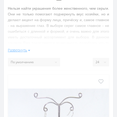
Нельзя найти украшения более женственного, чем серьги.
Они не только помогают подчеркнуть вкус хозяйки, но и
делают акцент на форму лица, причёску и, самое главное
- на выражение глаз. В выборе серег самое главное - не
ошибиться с длинной и формой, и очень важно для этого
иметь достаточный ассортимент для выбора. В данном
разделе Вам представится возможность подобрать что-то
себе по душе и в соответствии с Вашим стилем. Серьги
Развернуть
рассчитаны на женщин с разными типами лица.
Например, крупные кабошоны чёрного оникса пойдут к
худому лицу в обрамлении тёмных волос, а вот
аккуратный жемчуг украсит даже полное лицо. Длинные
серьги с жемчугом, фианитами и цитринами подчеркнут
лебединую шею.
Обратите внимание, что большинство серег,
представленных в каталоге, составляют комплект с
кольцами, которые Вы без труда найдёте на соседнем
разделе сайта. Изысканные украшения дополнят друг
друга и будут прекрасно сочетаться и с офисным