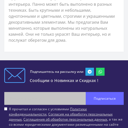
интерьера. Панно может быть выполнено в разных
техниках. Быть крупными и небольшими,
однотонными и цветными, строгими и украшенными
декоративными элементами. Мы предлагаем Вам
минипанно, которые выполнены из натуральных
камней. Они не только украсят Ваш интерьер, но и
послужат оберегом для дома.
Подпишитесь на рассылку или
Сообщим о Новинках и Скидках !
Подписаться
Я прочитал и согласен с условиями
Политики
конфиденциальности
,
Согласия на обработку персональных
данных
,
Соглашения об обработке персональных данных
, а так же
со всеми юридическими документами размещенными на сайте