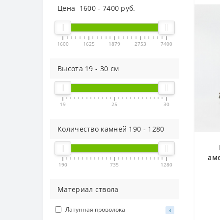
Цена
1600
-
7400
руб.
1600
1625
1879
2753
7400
Высота
19
-
30
см
19
25
30
Количество камней
190
-
1280
аме
190
735
1280
го
к
Материал ствола
дол
Латунная проволока
3