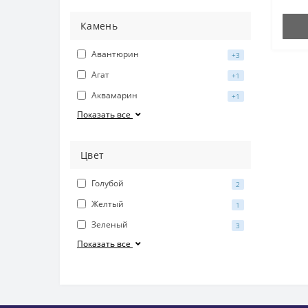
Камень
Авантюрин
+3
Агат
+1
Аквамарин
+1
Показать все
Цвет
Голубой
2
Желтый
1
Зеленый
3
Показать все