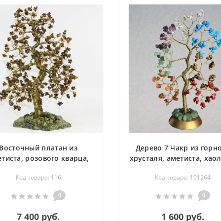
Восточный платан из
Дерево 7 Чакр из горн
тиста, розового кварца,
хрусталя, аметиста, хаол
рного хрусталя, лунного
авантюрина, тигрово
Код товара: 116
Код товара: 101264
амня, тигрового глаза,
глаза, сердолика, корал
пренита, нефрита -
дерево счастья
0
0
голетие - дерево счастья
7 400 руб.
1 600 руб.