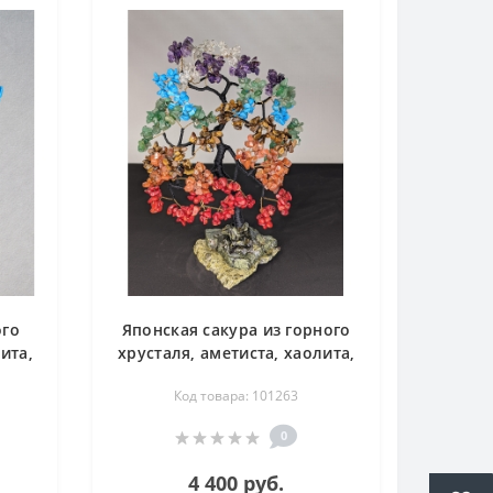
ого
Японская сакура из горного
ита,
хрусталя, аметиста, хаолита,
го
авантюрина, тигрового
Код товара: 101263
ла -
глаза, сердолика, коралла - 7
Чакр - дерево счастья
0
4 400 руб.