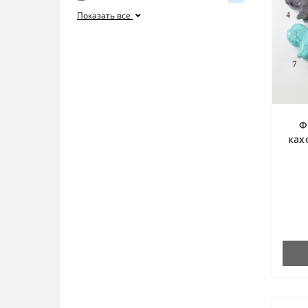
Показать все
Ф
ках
яш