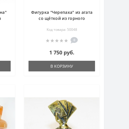
на"
Фигурка "Черепаха" из агата
з
со щёткой из горного
ьба
хрусталя - резьба
Код товара: 50048
0
1 750 руб.
В КОРЗИНУ