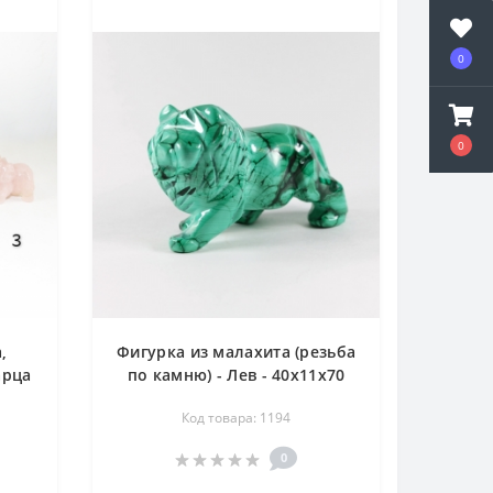
0
0
,
Фигурка из малахита (резьба
арца
по камню) - Лев - 40х11х70
н -
мм
Код товара: 1194
0