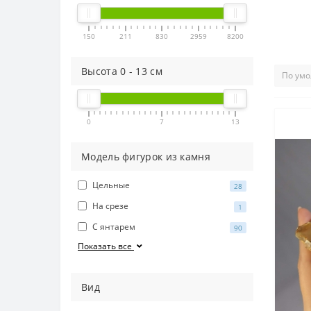
150
211
830
2959
8200
Высота
0
-
13
см
0
7
13
Модель фигурок из камня
Цельные
28
На срезе
1
С янтарем
90
Показать все
Вид