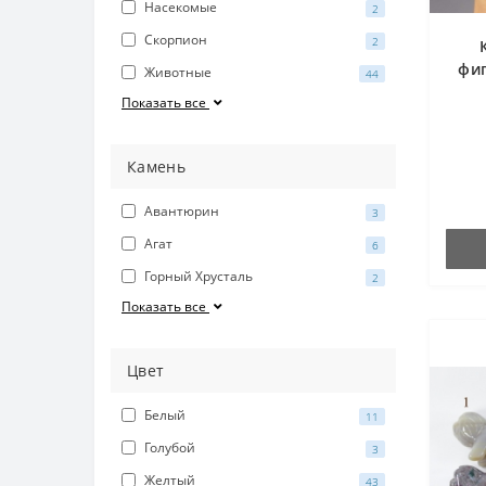
Насекомые
2
Скорпион
2
фиг
Животные
44
30х
Показать все
Камень
Авантюрин
3
Агат
6
Горный Хрусталь
2
Показать все
Цвет
Белый
11
Голубой
3
Желтый
43