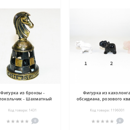
Фигурка из бронзы -
Фигурка из кахолонга
локольчик - Шахматный
обсидиана, розового кв
конь - 30х60 мм
(резьба по камню) - Сло
Код товара: 1431
Код товара: 1196001
30х40 мм
0
0