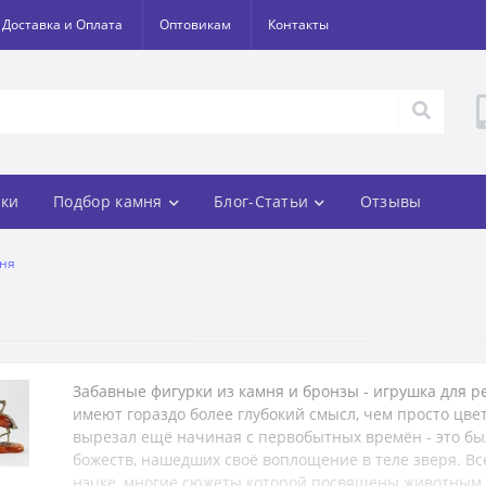
Доставка и Оплата
Оптовикам
Контакты
ки
Подбор камня
Блог-Статьи
Отзывы
мня
Забавные фигурки из камня и бронзы - игрушка для р
имеют гораздо более глубокий смысл, чем просто цве
вырезал ещё начиная с первобытных времён - это бы
божеств, нашедших своё воплощение в теле зверя. В
нэцке, многие сюжеты которой посвящены животным.