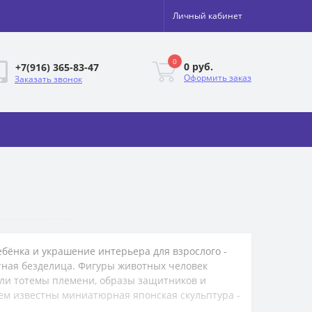
Личный кабинет
0
0 руб.
+7(916) 365-83-47
Оформить заказ
Заказать звонок
ебёнка и украшение интерьера для взрослого -
тная безделица. Фигуры животных человек
ли тотемы племени, образы защитников и
сем известны миниатюрная японская скульптура -