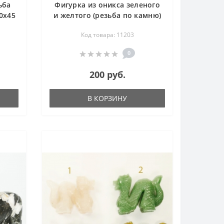
ьба
Фигурка из оникса зеленого
0х45
и желтого (резьба по камню)
- Бычок - 18х50х40 мм
Код товара: 11203
0
200 руб.
В КОРЗИНУ