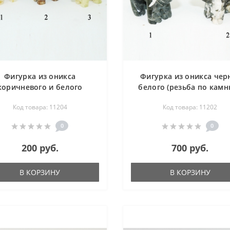
Фигурка из оникса
Фигурка из оникса чер
коричневого и белого
белого (резьба по камню
зьба по камню) - Бычок -
Бык - 40х100х80 мм
Код товара: 11204
Код товара: 11202
18х50х40 мм
0
0
200 руб.
700 руб.
В КОРЗИНУ
В КОРЗИНУ