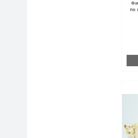
Фи
по 