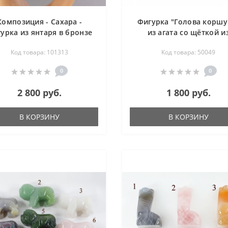
Композиция - Сахара -
Фигурка "Голова коршу
урка из янтаря в бронзе
из агата со щёткой и
60х55 мм на срезе агата
горного хрусталя - рез
Код товара: 101313
Код товара: 50049
80х105 мм
0
0
2 800 руб.
1 800 руб.
В КОРЗИНУ
В КОРЗИНУ