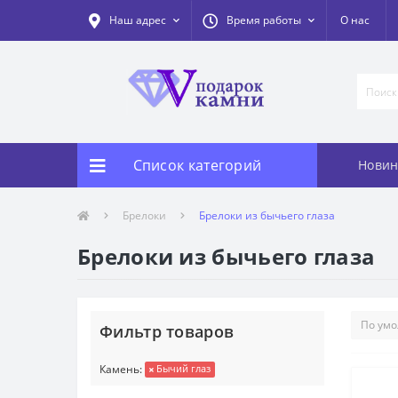
Наш адрес
Время работы
О нас
Список категорий
Новин
Брелоки
Брелоки из бычьего глаза
Брелоки из бычьего глаза
Фильтр товаров
Камень:
Бычий глаз