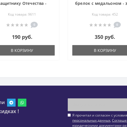
ащитнику Отечества -
брелок с медальоном - 
бычий глаз
зодиака - бычий глаз, а
Код товара: 9611
Код товара: 452
авантюрин, аметист, ци
0
0
190 руб.
350 руб.
В КОРЗИНУ
В КОРЗИНУ
ли
идках !
Я прочитал и согласен с услов
персональных данных
,
Соглаше
юридическими документами ра