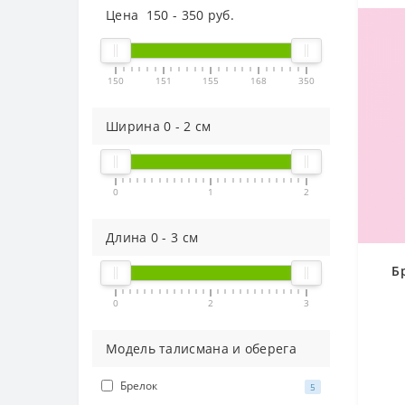
Цена
150
-
350
руб.
150
151
155
168
350
Ширина
0
-
2
см
0
1
2
Длина
0
-
3
см
Б
0
2
3
Модель талисмана и оберега
Брелок
5