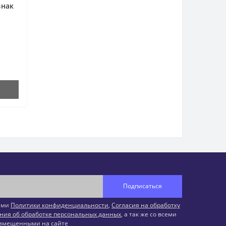
знак
гат,
трин
Подписаться
иями
Политики конфиденциальности
,
Согласия на обработку
ния об обработке персональных данных
, а так же со всеми
змещенными на сайте