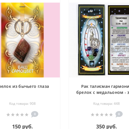
релок из бычьего глаза
Рак талисман гармон
брелок с медальоном - 
зодиака - авантюрин
Код товара: 908
Код товара: 448
содалит, ангелит, амети
бычий глаз
0
0
150 руб.
350 руб.