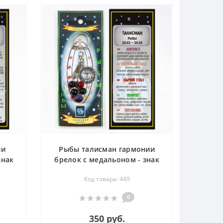
ии
Рыбы талисман гармонии
знак
брелок с медальоном - знак
,
зодиака - аметист, тигровый
Код товара: 449
ст,
глаз, бычий глаз, нефрит,
сердолик
0
350 руб.