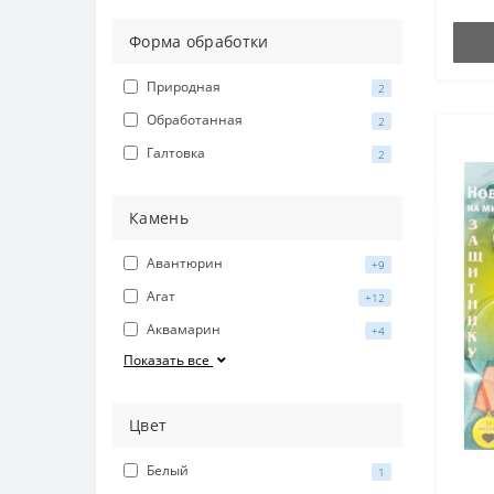
Форма обработки
Природная
2
Обработанная
2
Галтовка
2
Камень
Авантюрин
+9
Агат
+12
Аквамарин
+4
Показать все
Цвет
Белый
1