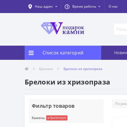
Наш адрес
Время работы
О нас
Список категорий
Новин
Брелоки
Брелоки из хризопраза
Брелоки из хризопраза
Фильтр товаров
Камень:
Хризопраз