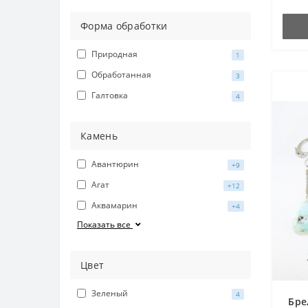
Форма обработки
Природная
1
Обработанная
3
Галтовка
4
Камень
Авантюрин
+9
Агат
+12
Аквамарин
+4
Показать все
Цвет
Зеленый
4
Бре