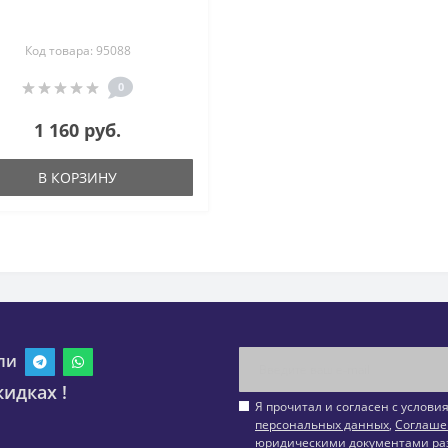
Код товара: 95088
0
1 160 руб.
В КОРЗИНУ
ли
идках !
Я прочитал и согласен с услов
персональных данных
,
Соглаше
юридическими документами ра