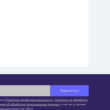
Подписаться
иями
Политики конфиденциальности
,
Согласия на обработку
ния об обработке персональных данных
, а так же со всеми
змещенными на сайте