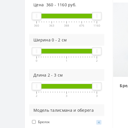
Цена
360
-
1160
руб.
360
363
388
476
1160
Ширина
0
-
2
см
0
1
2
Длина
2
-
3
см
Бре
2
3
3
Модель талисмана и оберега
Брелок
4