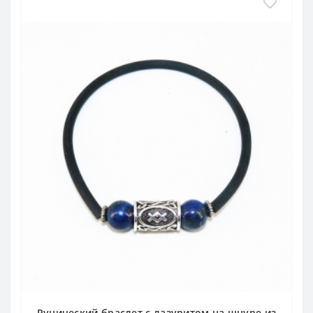
Рунический браслет с лазуритом на шнуре из