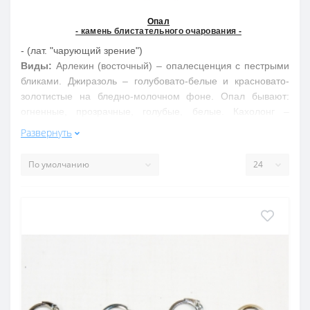
Опал
- камень блистательного очарования -
- (лат. "чарующий зрение")
Виды:
Арлекин (восточный) – опалесценция с пестрыми
бликами. Джиразоль – голубовато-белые и красновато-
золотистые на бледно-молочном фоне. Опал бывают:
огненные, прозрачные, голубые, белые. Кахолонг –
фарфоровидный опал. Моховой опал – рисунок структуры
Развернуть
мха. Деревянистый опал – рисунок структуры дерева.
Группа:
природный гидрогель оксида кремния, по составу
близок кварцу
Цвет:
радужная игра цвета
Свойства обобщенно:
Опал обеспечивает успех в любви, усиливает
творческую фантазию, способствует выполнению высоких
помыслов. Врачует сердце, глаза, нервы, спасает от
глубокой депрессии и меланхолии