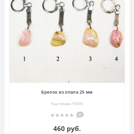
Свойства подробнее:
Опал: повышает дипломатические качества
владельца, крепость духа, рождает способность влиять на
мнение окружающих. Вдохновляет на чистые помыслы и
сочувствие. В 1609 г. придворный врач богемского
императора Рудольфа II Боэций де Боот писал, что в
опале есть невероятная смесь цветов и игры света, она
успокаивает нервы, помогает при болезнях сердца,
эффективна при меланхолии, грусти, обмороках,
сохраняет от подлых страстей и раздражений,
возвращает остроту зрения и блеск глазам. Знаток
крымского камня В. А. Супрычев считает, что опал
получил имя от латинского слова "опалус", что означает
"поражающий глаза, чарующий". Считается, что он
Брелок из опала 25 мм
благотворно влияет на деятельность гипофиза и эпифиза,
Код товара: 95004
улучшает зрение. Является средством,
уравновешивающим эмоции, усиливает интуицию. Спектр
0
цветов различных опалов резонирует со всеми чакрами
460 руб.
Месторождения в России
: Забайкалье, Камчатка и др.