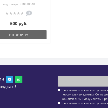
Код товара: 810410540
0
500 руб.
В КОРЗИНУ
ли
идках !
Я прочитал и согласен с услов
персональных данных
,
Соглаше
юридическими документами ра
Я прочитал и согласен с услов