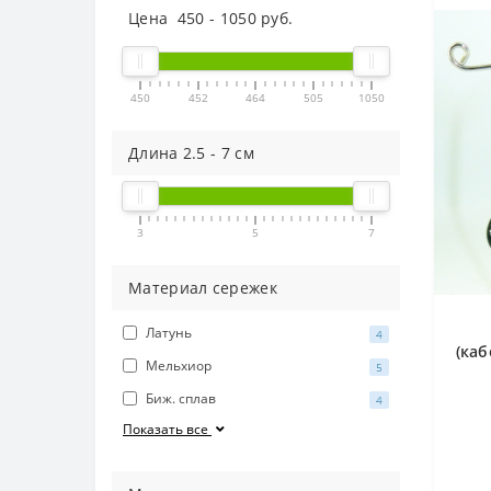
Цена
450
-
1050
руб.
450
452
464
505
1050
Длина
2.5
-
7
см
3
5
7
Материал сережек
Латунь
4
(каб
Мельхиор
5
Биж. сплав
4
Показать все