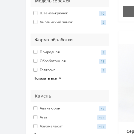
Модель сережек
Швенза-крючок
10
Английский замок
2
Форма обработки
Природная
1
Обработанная
13
Галтовка
1
Показать все
Камень
Авантюрин
+5
Агат
+14
Азурмалахит
+11
Сер