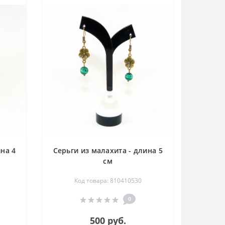
ина 4
Серьги из малахита - длина 5
см
Код товара: 810410530
0
500 руб.