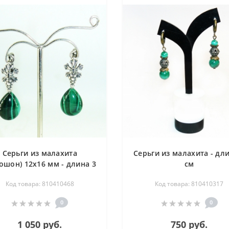
Серьги из малахита
Серьги из малахита - дл
ошон) 12х16 мм - длина 3
см
см
Код товара: 810410468
Код товара: 810410317
0
0
1 050 руб.
750 руб.