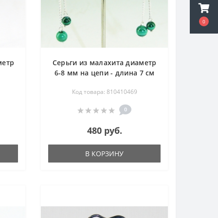
0
метр
Серьги из малахита диаметр
6-8 мм на цепи - длина 7 см
Код товара: 810410469
0
480 руб.
В КОРЗИНУ