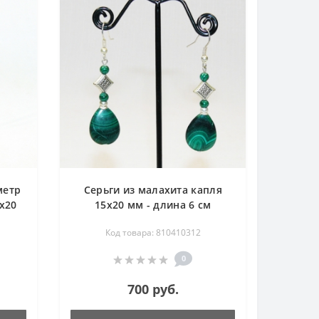
метр
Серьги из малахита капля
2х20
15х20 мм - длина 6 см
Код товара: 810410312
0
700 руб.