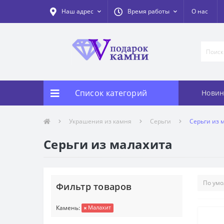
Наш адрес
Время работы
О нас
Список категорий
Новин
Украшения из камня
Серьги
Серьги из 
Серьги из малахита
Фильтр товаров
Камень:
Малахит