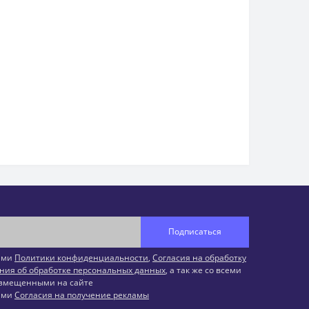
Подписаться
иями
Политики конфиденциальности
,
Согласия на обработку
ния об обработке персональных данных
, а так же со всеми
змещенными на сайте
иями
Согласия на получение рекламы