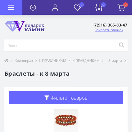
0
0
0
+7(916) 365-83-47
Заказать звонок
Хризопраз
К ПРАЗДНИКАМ
К ПРАЗДНИКАМ
к 8 марта
Бр
Браслеты - к 8 марта
Фильтр товаров