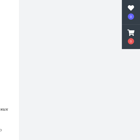
0
0
ских
о