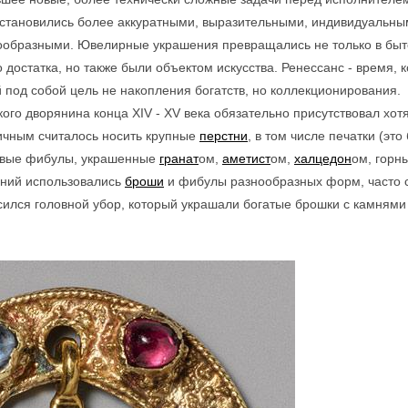
становились более аккуратными, выразительными, индивидуальны
нообразными. Ювелирные украшения превращались не только в бы
 достатка, но также были объектом искусства. Ренессанс - время, к
под собой цель не накопления богатств, но коллекционирования.
ого дворянина конца XIV - XV века обязательно присутствовал хот
ичным считалось носить крупные
перстни
, в том числе печатки (это
ьцевые фибулы, украшенные
гранат
ом,
аметист
ом,
халцедон
ом, горн
шений использовались
броши
и фибулы разнообразных форм, часто 
сился головной убор, который украшали богатые брошки с камнями