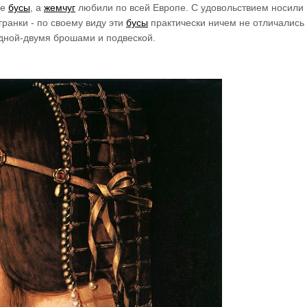
ые
бусы
, а
жемчуг
любили по всей Европе. С удовольствием носили
гранки - по своему виду эти
бусы
практически ничем не отличались 
дной-двумя брошами и подвеской.