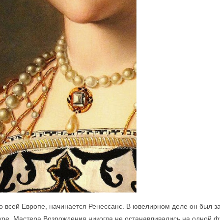
 во всей Европе, начинается Ренессанс. В ювелирном деле он был з
туре. Мастера Возрождения никогда не останавливались на одной 