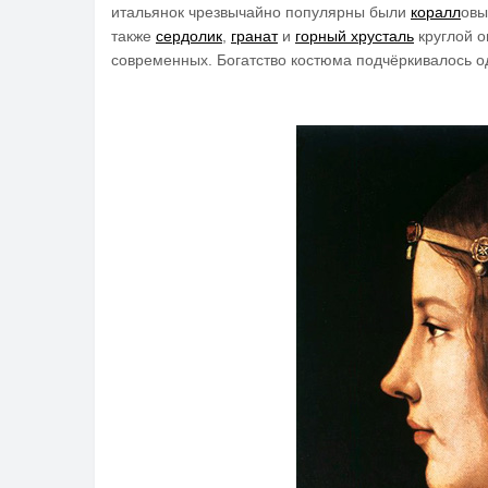
итальянок чрезвычайно популярны были
коралл
ов
также
сердолик
,
гранат
и
горный хрусталь
круглой о
современных. Богатство костюма подчёркивалось о