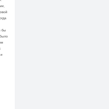
ми,
товой
огда
я бы
 было
ым
с
 и