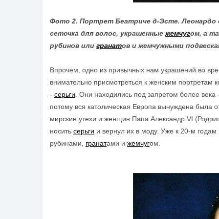
Фото 2. Портрет Беатриче д-Эсте. Леонардо д
сеточка для волос, украшенные
жемчуг
ом, а т
рубинов или
гранат
ов и жемчужными подвеска
Впрочем, одно из привычных нам украшений во вр
внимательно присмотреться к женским портретам конц
-
серьги
. Они находились под запретом более века 
потому вся католическая Европа вынуждена была о
мирские утехи и женщин Папа Александр VI (Родри
носить
серьги
и вернул их в моду. Уже к 20-м годам
рубинами,
гранат
ами и
жемчуг
ом.