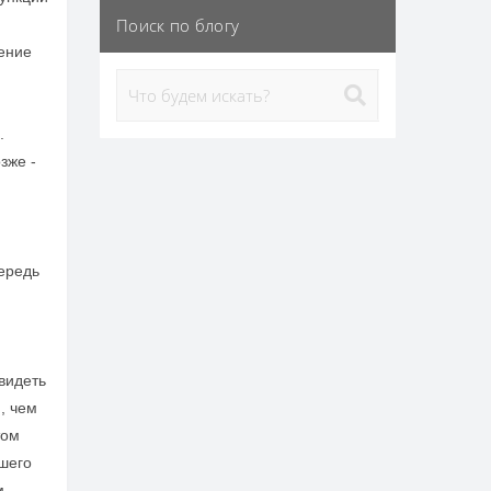
Поиск по блогу
дение
.
зже -
чередь
видеть
, чем
том
шего
м.