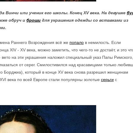
а Винчи или ученик его школы. Конец XV века. На девушке
бу
акже обруч и
броши
для украшения одежды со вставками из
ми.
емена Раннего Возрождения всё же
п
опал
о
в немилость. Если
а XIV - XV века, можно заметить, что чего-то не достаёт, и это чт
- вето на эти украшения наложил специальный указ Папы Римского,
тказаться от серег. Смилостивился над красавицами только любив
го Борджиа), который в конце XV века снова разрешил женщинам
 XVI века по всей Европе стали популярны золотые
серьги
с