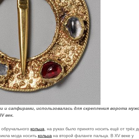
и и сапфирами, использовалась для скрепления ворота муж
V век.
е обручального
кольца
, на руках было принято носить ещё от трёх д
зникла мода носить
кольца
на второй фаланге пальца. В XV веке у