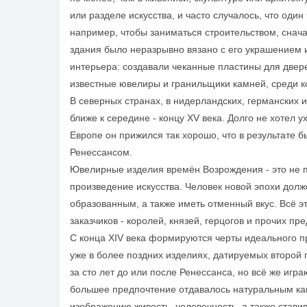
или разделе искусства, и часто случалось, что оди
например, чтобы заниматься строительством, снача
здания было неразрывно вязано с его украшением 
интерьера: создавали чеканные пластины для дверей
известные ювелиры и гранильщики камней, среди к
В северных странах, в нидерландских, германских 
ближе к середине - концу XV века. Долго не хотел 
Европе он прижился так хорошо, что в результате 
Ренессансом.
Ювелирные изделия времён Возрождения - это не пр
произведение искусства. Человек новой эпохи долж
образованным, а также иметь отменный вкус. Всё э
заказчиков - королей, князей, герцогов и прочих п
С конца XIV века формируются черты идеального п
уже в более поздних изделиях, датируемых второй 
за сто лет до или после Ренессанса, но всё же игр
большее предпочтение отдавалось натуральным ка
изображению живость, человечность, а также став