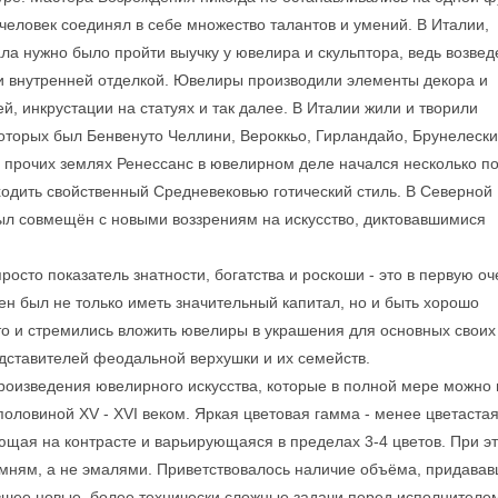
н человек соединял в себе множество талантов и умений. В Италии,
ла нужно было пройти выучку у ювелира и скульптора, ведь возве
и внутренней отделкой. Ювелиры производили элементы декора и
, инкрустации на статуях и так далее. В Италии жили и творили
оторых был Бенвенуто Челлини, Вероккьо, Гирландайо, Брунелески
и прочих землях Ренессанс в ювелирном деле начался несколько по
уходить свойственный Средневековью готический стиль. В Северной
был совмещён с новыми воззрениям на искусство, диктовавшимися
осто показатель знатности, богатства и роскоши - это в первую о
ен был не только иметь значительный капитал, но и быть хорошо
то и стремились вложить ювелиры в украшения для основных своих
редставителей феодальной верхушки и их семейств.
роизведения ювелирного искусства, которые в полной мере можно 
половиной XV - XVI веком. Яркая цветовая гамма - менее цветастая
ающая на контрасте и варьирующаяся в пределах 3-4 цветов. При э
мням, а не эмалями. Приветствовалось наличие объёма, придавав
ившее новые, более технически сложные задачи перед исполнителе