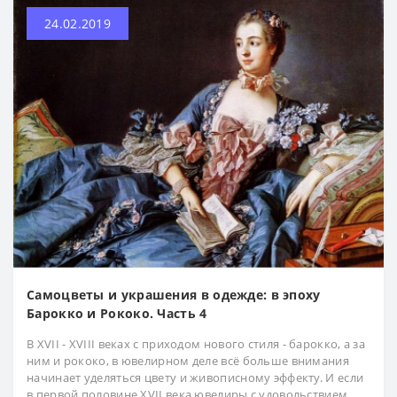
24.02.2019
Самоцветы и украшения в одежде: в эпоху
Барокко и Рококо. Часть 4
В XVII - XVIII веках с приходом нового стиля - барокко, а за
ним и рококо, в ювелирном деле всё больше внимания
начинает уделяться цвету и живописному эффекту. И если
в первой половине XVII века ювелиры с удовольствием