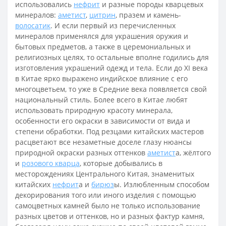
использовались
нефрит
и разные породы кварцевых
минералов:
аметист
,
цитрин
, празем и камень-
волосатик
. И если первый из перечисленных
минералов применялся для украшения оружия и
бытовых предметов, а также в церемониальных и
религиозных целях, то остальные вполне годились для
изготовления украшений одежд и тела. Если до XI века
в Китае ярко выражено индийское влияние с его
многоцветьем, то уже в Средние века появляется свой
национальный стиль. Более всего в Китае любят
использовать природную красоту минерала,
особенности его окраски в зависимости от вида и
степени обработки. Под резцами китайских мастеров
расцветают все незаметные доселе глазу нюансы
природной окраски разных оттенков
аметист
а, жёлтого
и
розового кварца
, которые добывались в
месторождениях Центрального Китая, знаменитых
китайских
нефрит
а и
бирюз
ы. Излюбленным способом
декорирования того или иного изделия с помощью
самоцветных камней было не только использование
разных цветов и оттенков, но и разных фактур камня,