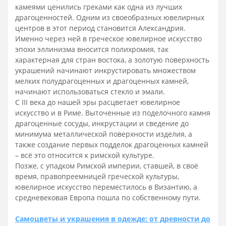
камеями ценились греками как одна из лучших
драгоценностей. Одним из своеобразных ювелирных
центров в этот период становится Александрия.
Именно через ней в греческое ювелирное искусство
эпохи эллинизма вносится полихромия, так
характерная для стран востока, а золотую поверхность
украшений начинают инкрустировать множеством
мелких полудрагоценных и драгоценных камней,
начинают использоваться стекло и эмали.
С III века до нашей эры расцветает ювелирное
искусство и в Риме. Выточенные из поделочного камня
драгоценные сосуды, инкрустации и сведение до
минимума металлической поверхности изделия, а
также создание первых подделок драгоценных камней
– всё это относится к римской культуре.
Позже, с упадком Римской империи, ставшей, в своё
время, правопреемницей греческой культуры,
ювелирное искусство переместилось в Византию, а
средневековая Европа пошла по собственному пути.
Самоцветы и украшения в одежде: от древности до