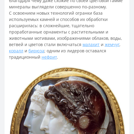
благодаря чему даже схожие по своей цветовой гамме
минералы выглядели совершенно по-разному.
С освоением новых технологий огранки база
используемых камней и способов их обработки
расширилась: в сложнейшие, тщательно
проработанные орнаменты с растительными и
животными мотивами, изображениями облаков, воды,
ветвей и цветов стали включаться
малахит
и
жемчуг
,
коралл
и
бирюза
; одним из лидеров оставался
традиционный
нефрит
.