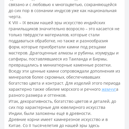
связано и с любовью к многоцветью, сохраняющейся
до сих пор в сознании индусов уже как национальная
черта.
К VIII – IX векам нашей эры искусство индийских
гранильщиков значительно возросло – это касается не
только твёрдости материалов, которые стали
поддаваться обработке, но также и разнообразия
форм, которые приобретали камни под резцами
мастеров. Драгоценные алмазы и рубины, изумруды и
сапфиры, поставлявшиеся из Таиланда и Бирмы,
превращались в миниатюрные каменные розетки.
Всюду эти ценные камни сопровождали дополнения из
минералов более скромных, обеспечивавших
богатство цвета и контраст. Для изделий этого периода
характерно также обилие морского и речного
жемчуг
а
разного размера и оттенков.
Итак, декоративность, богатство цветов и деталей, до
сих пор характерные для ювелирного искусства
Индии, были заложены ещё в древности.
Древние корни имеет камнерезное искусство и в
Китае. Со II тысячелетия до нашей эры здесь