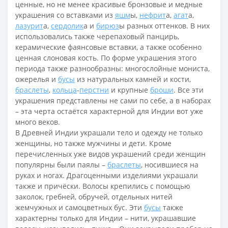
ценные, но не менее красивые бронзовые и медные
украшения со вставками из
яшм
ы,
нефрит
а,
агат
а,
лазурит
а,
сердолик
а и
бирюз
ы разных оттенков. В них
использовались также черепаховый панцирь,
керамические фаянсовые вставки, а также особенно
ценная слоновая кость. По форме украшения этого
периода также разнообразны: многослойные мониста,
ожерелья и
бусы
из натуральных камней и кости,
браслеты
,
кольца
-
перстни
и крупные
броши
. Все эти
украшения представлены не сами по себе, а в наборах
– эта черта остаётся характерной для Индии вот уже
много веков.
В Древней Индии украшали тело и одежду не только
женщины, но также мужчины и дети. Кроме
перечисленных уже видов украшений среди женщин
популярны были паялы –
браслеты
, носившиеся на
руках и ногах. Драгоценными изделиями украшали
также и причёски. Волосы крепились с помощью
заколок, гребней, обручей, отдельных нитей
жемчужных и самоцветных бус. Эти
бусы
также
характерны только для Индии – нити, украшавшие