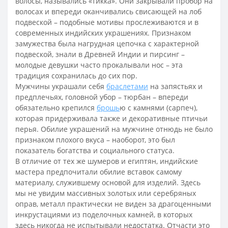
волосы, назывались «тикка». Они закрывали пробор на
волосах и впереди оканчивались свисающей на лоб
подвеской – подобные мотивы прослеживаются и в
современных индийских украшениях. Признаком
замужества была нагрудная цепочка с характерной
подвеской, знали в Древней Индии и пирсинг –
молодые девушки часто прокалывали нос – эта
традиция сохранилась до сих пор.
Мужчины украшали себя
браслетами
на запястьях и
предплечьях, головной убор – тюрбан – впереди
обязательно крепился
брошь
ю с камнями (сарпеч),
которая придерживала также и декоративные птичьи
перья. Обилие украшений на мужчине отнюдь не было
признаком плохого вкуса – наоборот, это был
показатель богатства и социального статуса.
В отличие от тех же шумеров и египтян, индийские
мастера предпочитали обилие вставок самому
материалу, служившему основой для изделий. Здесь
мы не увидим массивных золотых или серебряных
оправ, металл практически не виден за драгоценными
инкрустациями из поделочных камней, в которых
здесь никогда не испытывали недостатка. Отчасти это