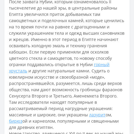
После захвата Нубии, которым ознаменовалось II
тысячелетие до нашей эры, в центральные районы
Египта увеличился приток добываемых там
самоцветных и поделочных камней, которые ценились
на то время почти на равнее с драгоценными и
служили украшением тела и одежд высших сановников
и жрецов. Именно в этот период в Египте начинают
осваивать холодную эмаль и технику гранения
кабошон. Если первую применяли для осколков
цветного стекла и самоцветов, то новому способу
огранки поддавались открытые в Нубии
горный
хрусталь
и другие натуральные камни. Судить о
ювелирном искусстве и своеобразной «моде»,
распространявшейся, разумеется, лишь среди верхов
общества, нам дают возможность гробницы фараонов
Сенусерта Второго и Третьего, Аменемхета Второго.
Там исследователи находят популярные в
рассматриваемый период нагрудные украшения:
массивные и широкие, они украшены
лазурит
ом,
бирюз
ой и карнеолом, популярными и священными
для древних египтян.
Новое Царство, длившееся с XVI по II век до нашей эры,