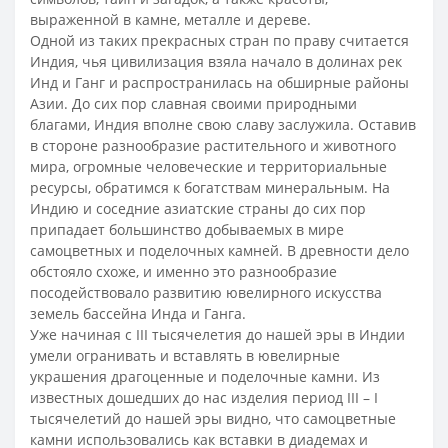
выраженной в камне, металле и дереве.
Одной из таких прекрасных стран по праву считается
Индия, чья цивилизация взяла начало в долинах рек
Инд и Ганг и распространилась на обширные районы
Азии. До сих пор славная своими природными
благами, Индия вполне свою славу заслужила. Оставив
в стороне разнообразие растительного и животного
мира, огромные человеческие и территориальные
ресурсы, обратимся к богатствам минеральным. На
Индию и соседние азиатские страны до сих пор
припадает большинство добываемых в мире
самоцветных и поделочных камней. В древности дело
обстояло схоже, и именно это разнообразие
посодействовало развитию ювелирного искусства
земель бассейна Инда и Ганга.
Уже начиная с III тысячелетия до нашей эры в Индии
умели огранивать и вставлять в ювелирные
украшения драгоценные и поделочные камни. Из
известных дошедших до нас изделия период III – I
тысячелетий до нашей эры видно, что самоцветные
камни использовались как вставки в диадемах и