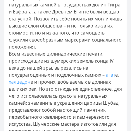
натуральных камней в государствах долин Тигра
и Евфрата, а также Древнем Египте были вещью
статусной. Позволить себе носить их могли лишь
высшие слои общества – и не только из-за их
стоимости, но и из-за того, что самоцветы
служили своеобразным маркерами социального
положения.
Всем известные цилиндрические печати,
происходящие из шумерских земель конца IV
века до нашей эры, вырезались на
полудрагоценных и поделочных камнях –
агат
е,
халцедон
е и прочих, добываемых в долинах
великих рек. Но это отнюдь не единственное, для
чего использовалась красота натуральных
камней: знаменитые украшения царицы Шубад
представляют собой настоящий памятник
первобытного ювелирного и камнерезного
искусства. Шумерские мастера изготовили для
правительницы ожерелья из золотых листьев,