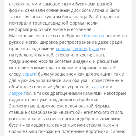
стеклянными и самоцветными бусинами разной
формы означали солнечный диск бога Атона и были
также связаны с культом бога солнца Ра. А подвески-
пекторали трапециевидной формы несли
информацию о боге Амоне и его земле.
Массивные золотые и серебряные
браслеты
носили на
руках и ногах, широкое распространение даже среди
простого люда имели
кольца
,
серьги
,
бусы
из
натуральных камней, стекла или кости; знать
традиционно носила богатые диадемы и расшитые
металлическими пластинками и широкие пояса. К
слову,
серьги
были украшением как для женщин, так и
для мужчин, украшались ими оба уха. Торжественные
объёмные головные уборы украшались
агат
ом и
лазурит
ом, а также драгоценными камнями, некоторые
виды которых уже поддавались обработке.
Знаменитые широкие ожерелья разной формы,
ставшие своеобразной «визиткой» египетского стиля,
изготавливались из мастерски подобранных мелких
бусин – самоцветных каменных или стеклянных – и
больше были похожи на плетённые воротники, сильно