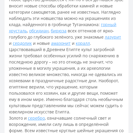
вносит новые способы обработки камней и новые
категории самоцветов, ранее не известных. Наглядно
наблюдать эти новшества можно на украшениях из
клада, найденного в гробнице Тутанхамона:
горный
хрусталь
,
обсидиан
,
бирюза
всех оттенков от ярко-
голубого до глубокого зелёного, уже знакомые
лазурит
и
сердолик
и новые
амазонит
и
коралл
.
Царствовавший в Древнем Египте культ загробной
жизни требовал особенных усилий по снаряжению в
последнюю дорогу – но это отнюдь не значит, что
уложенные в могилу украшения, а их археологии
известно великое множество, никогда не одевались их
хозяевами в праздничные радостные дни. Наоборот,
египтяне верили, что украшение, которым
пользовался его хозяин, как и другие вещи, поможет
ему в ином мире. Именно благодаря столь необычным
культовым представлениям мы сейчас можем судить о
ювелирном искусстве Египта.
Золото и
серебро
, означавшие солнечный свет и
возрождение, имели силу лишь в определённой
форме. Всем известные круглые шейные украшения со