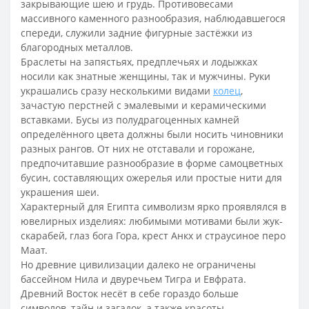
закрывающие шею и грудь. Противовесами
массивного каменного разнообразия, наблюдавшегося
спереди, служили задние фигурные застёжки из
благородных металлов.
Браслеты на запястьях, предплечьях и лодыжках
носили как знатные женщины, так и мужчины. Руки
украшались сразу несколькими видами
колец
,
зачастую перстней с эмалевыми и керамическими
вставками. Бусы из полудрагоценных камней
определённого цвета должны были носить чиновники
разных рангов. От них не отставали и горожане,
предпочитавшие разнообразие в форме самоцветных
бусин, составляющих ожерелья или простые нити для
украшения шеи.
Характерный для Египта символизм ярко проявлялся в
ювелирных изделиях: любимыми мотивами были жук-
скарабей, глаз бога Гора, крест Анкх и страусиное перо
Маат.
Но древние цивилизации далеко не ограничены
бассейном Нила и двуречьем Тигра и Евфрата.
Древний Восток несёт в себе гораздо больше
символов, тайн и загадок, а также красоты,