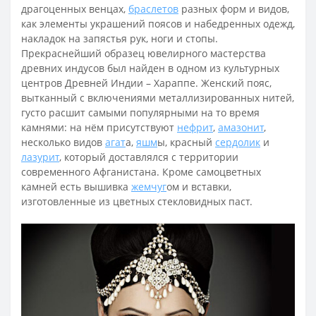
драгоценных венцах,
браслетов
разных форм и видов,
как элементы украшений поясов и набедренных одежд,
накладок на запястья рук, ноги и стопы.
Прекраснейший образец ювелирного мастерства
древних индусов был найден в одном из культурных
центров Древней Индии – Хараппе. Женский пояс,
вытканный с включениями металлизированных нитей,
густо расшит самыми популярными на то время
камнями: на нём присутствуют
нефрит
,
амазонит
,
несколько видов
агат
а,
яшм
ы, красный
сердолик
и
лазурит
, который доставлялся с территории
современного Афганистана. Кроме самоцветных
камней есть вышивка
жемчуг
ом и вставки,
изготовленные из цветных стекловидных паст.