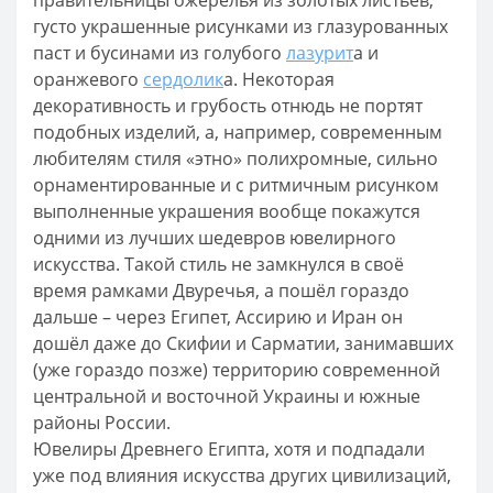
густо украшенные рисунками из глазурованных
паст и бусинами из голубого
лазурит
а и
оранжевого
сердолик
а. Некоторая
декоративность и грубость отнюдь не портят
подобных изделий, а, например, современным
любителям стиля «этно» полихромные, сильно
орнаментированные и с ритмичным рисунком
выполненные украшения вообще покажутся
одними из лучших шедевров ювелирного
искусства. Такой стиль не замкнулся в своё
время рамками Двуречья, а пошёл гораздо
дальше – через Египет, Ассирию и Иран он
дошёл даже до Скифии и Сарматии, занимавших
(уже гораздо позже) территорию современной
центральной и восточной Украины и южные
районы России.
Ювелиры Древнего Египта, хотя и подпадали
уже под влияния искусства других цивилизаций,