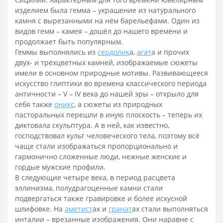
изделием была гемма – украшение из натурального
камня с вырезанными на нём барельефами. Один из
видов гемм – камея – дошёл до нашего времени и
продолжает быть популярным.
Геммы выполнялись из
сердолик
а,
агат
а и прочих
двух- и трёхцветных камней, изображаемые сюжеты
имели в основном природные мотивы. Развивающееся
искусство глиптики во времена классического периода
античности – V – IV века до нашей эры – открыло для
себя также
оникс
, а сюжеты из природных
пасторальных перешли в иную плоскость – теперь их
диктовала скульптура. А в ней, как известно,
господствовал культ человеческого тела, поэтому всё
чаще стали изображаться пропорционально и
гармонично сложенные люди, нежные женские и
гордые мужские профили.
В следующие четыре века, в период расцвета
эллинизма, полудрагоценные камни стали
подвергаться также гравировке и более искусной
шлифовке. На
аметист
ах и
гранат
ах стали выполняться
инталии – врезанные изображения. Они наравне с