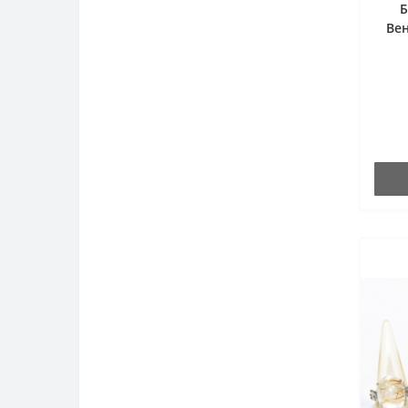
Б
Вен