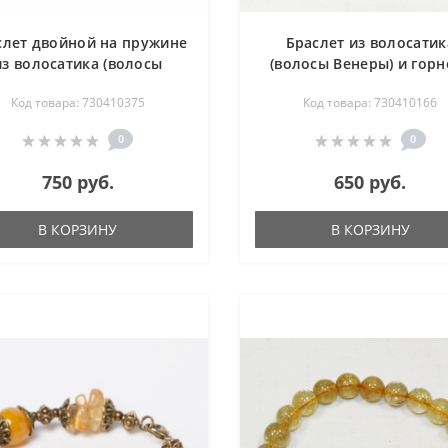
слет двойной на пружине
Браслет из волосатик
из волосатика (волосы
(волосы Венеры) и горн
Венеры) 17 см
хрусталя 18-22 см
Код товара: 730410375
Код товара: 730410166
0
0
750 руб.
650 руб.
В КОРЗИНУ
В КОРЗИНУ