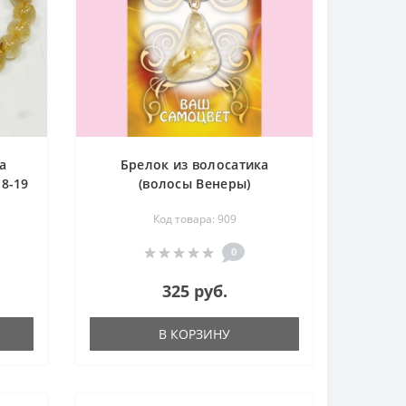
а
Брелок из волосатика
8-19
(волосы Венеры)
Код товара: 909
0
325 руб.
В КОРЗИНУ