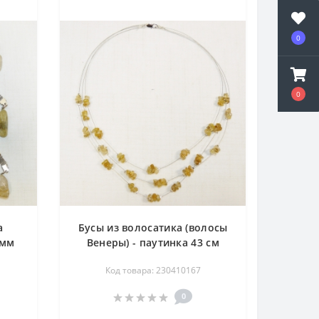
0
0
а
Бусы из волосатика (волосы
 мм
Венеры) - паутинка 43 см
Код товара: 230410167
0