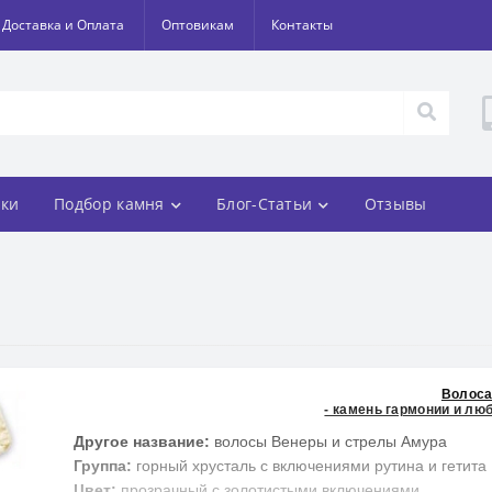
Доставка и Оплата
Оптовикам
Контакты
ки
Подбор камня
Блог-Статьи
Отзывы
Волоса
- камень гармонии и лю
Другое название:
волосы Венеры и стрелы Амура
Группа:
горный хрусталь с включениями рутина и гетита
Цвет:
прозрачный с золотистыми включениями