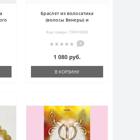
а
Браслет из волосатика
ого
(волосы Венеры) и
дымчатого кварца
Код товара: 730410066
(раухтопаза) 17 см
0
1 080 руб.
В КОРЗИНУ