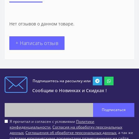
Нет отзывов о данном товаре.
+ Написать отзыв
Подпишитесь на рассылку или
Сообщим о Новинках и Скидках !
Подписаться
Я прочитал и согласен с условиями
Политики
конфиденциальности
,
Согласия на обработку персональных
данных
,
Соглашения об обработке персональных данных
, а так же
со всеми юридическими документами размещенными на сайте