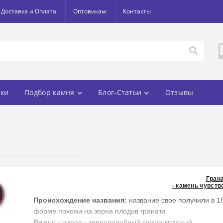
Доставка и Оплата
Оптовикам
Контакты
ки
Подбор камня
Блог-Статьи
Отзывы
Гран
- камень чувств
Происхождение названия:
название свое получили в 18
форме похожи на зерна плодов граната
Виды:
- пироп - зерноподобный темно-красный,