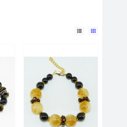
глаза,
дно-зеленый
ми, приносит радость, оберегает от сглаза,
и нейроэндокринные заболевания, а так же раны,
ства и радостное настроение. Дают сильную
.
ачные мысли, вселяет надежду в счастливое
ь. Это камень любви, гнева, пламени и страсти.
людьми, отгоняет печаль и приносит радость своему
бечета". В ней писалось: "Бечета сердце обвеселит