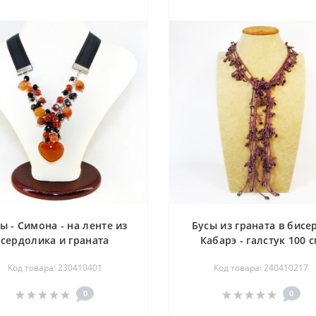
ы - Симона - на ленте из
Бусы из граната в бисер
сердолика и граната
Кабарэ - галстук 100 
(огранка) - 50 см
Код товара: 230410401
Код товара: 240410217
0
0