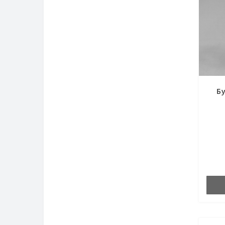
Бу
пер
г