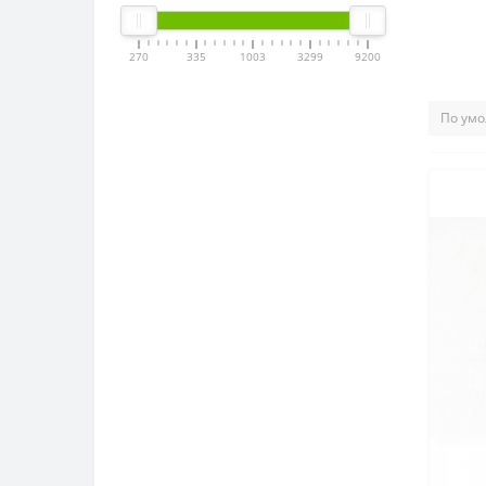
270
335
1003
3299
9200