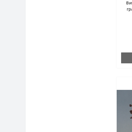
Ви
гр
ра