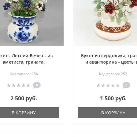
кет - Летний Вечер - из
Букет из сердолика, гра
аметиста, граната,
и авантюрина - цветы 
авантюрина, лазурита,
камня
Код товара: 254
Код товара: 253
ламутра и цитрина в вазе
жель - цветы из камня
0
0
2 500 руб.
1 500 руб.
В КОРЗИНУ
В КОРЗИНУ