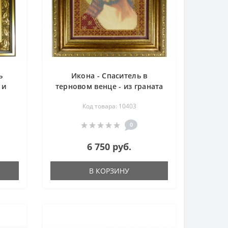
ь
Икона - Спаситель в
 и
терновом венце - из граната
и бисера 32х35 см
Код товара: 10403
0
6 750 руб.
В КОРЗИНУ