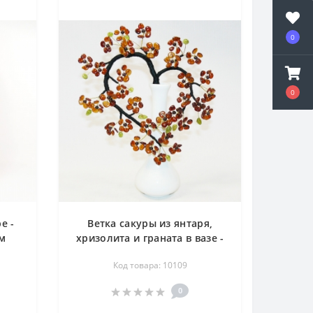
0
0
е -
Ветка сакуры из янтаря,
см
хризолита и граната в вазе -
дерево счастья
Код товара: 10109
0