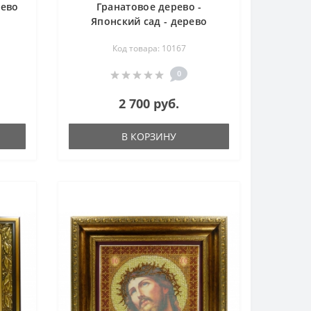
рево
Гранатовое дерево -
Японский сад - дерево
счастья
Код товара: 10167
0
2 700 руб.
В КОРЗИНУ