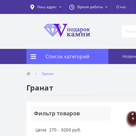
Наш адрес
Время работы
О нас
Список категорий
Новин
Гранат
Гранат
Фильтр товаров
Цена
270
-
9200
руб.