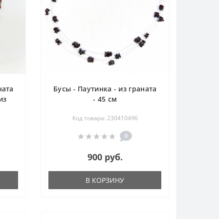
ната
Бусы - Паутинка - из граната
из
- 45 см
Код товара: 230410496
0
900 руб.
В КОРЗИНУ