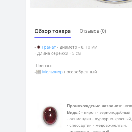
Обзор товара
Отзывов (0)
-
Гранат
- диаметр - 8, 10 мм
- Длина сережки - 5 см
Швензы:
-
Мельхиор
посеребренный
Происхождение названия:
назв
Виды:
- пироп - зерноподобный 
- альмандин - пурпурно-красный,
- спессартин - медово-желтый,
- гроссуляр - зеленый,