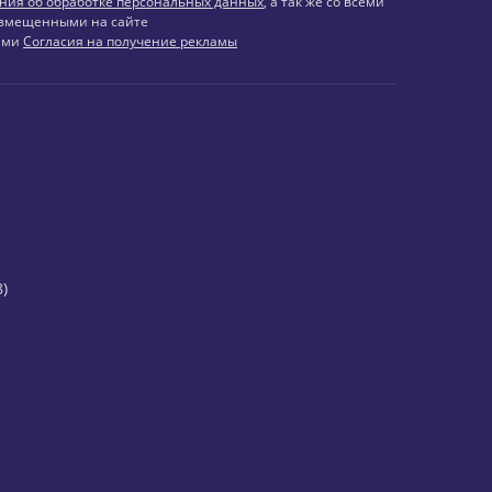
ния об обработке персональных данных
, а так же со всеми
змещенными на сайте
иями
Согласия на получение рекламы
)