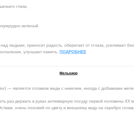
ачьего глаза,
 изумрудно-зеленый
ад людьми, приносит радость, оберегает от сглаза, усиливает би
воспаления, улучшает память.
ПОДРОБНЕЕ
Мельхиор
) — является сплавом меди с никелем, иногда с добавками желе
оть раз держать в руках антикварную посуду первой половины ХХ в
йствам, очень похожий по цвету и внешнему виду на серебро сплав