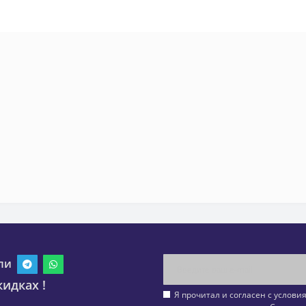
ли
идках !
Я прочитал и согласен с услов