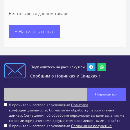
Нет отзывов о данном товаре.
+ Написать отзыв
Подпишитесь на рассылку или
Сообщим о Новинках и Скидках !
Подписаться
Я прочитал и согласен с условиями
Политики
конфиденциальности
,
Согласия на обработку персональных
данных
,
Соглашения об обработке персональных данных
, а так же
со всеми юридическими документами размещенными на сайте
Я прочитал и согласен с условиями
Согласия на получение