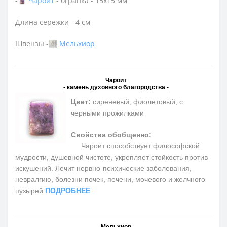
-
Чароит
- огранка - 15х15 мм
Длина сережки - 4 см
Швензы -
Мельхиор
Чароит
- камень духовного благородства -
Цвет:
сиреневый, фиолетовый, с
черными прожилками
Свойства обобщенно:
Чароит способствует философской
мудрости, душевной чистоте, укрепляет стойкость против
искушений. Лечит нервно-психические заболевания,
невралгию, болезни почек, печени, мочевого и желчного
пузырей
ПОДРОБНЕЕ
Мельхиор