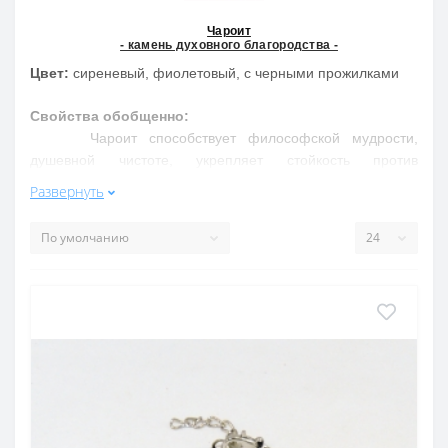
Чароит
- камень духовного благородства -
Цвет:
сиреневый, фиолетовый, с черными прожилками
Свойства обобщенно:
Чароит способствует философской мудрости,
душевной чистоте, укрепляет стойкость против
искушений. Лечит нервно-психические заболевания,
Развернуть
невралгию, болезни почек, печени, мочевого и желчного
пузырей
Свойства подробнее:
Делает женщину привлекательной, усиливая ее
достоинства. Дает уверенность в поступках, будит
фантазию и тонкое понимание жизненных ситуаций.
Месторождения в России
: и только в России озеро
Байкал