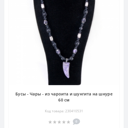
Бусы - Чары - из чароита и шунгита на шнуре
60 см
Код товара: 230410531
0