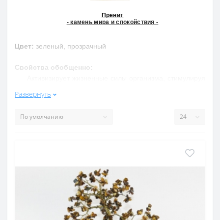
Пренит
- камень мира и спокойствия -
Цвет:
зеленый, прозрачный
Свойства обобщенно:
Активизирует жизненные силы организма, стимулируя
работу иммунной системы. Поможет женщине
Развернуть
почувствовать себя лидером и стать им. Помогает при
лечении подагры, анемии, болезни почек.