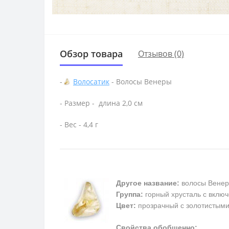
Обзор товара
Отзывов (0)
-
Волосатик
- Волосы Венеры
- Размер - длина 2,0 см
- Вес - 4,4 г
Другое название:
волосы Венер
Группа:
горный хрусталь с включ
Цвет:
прозрачный с золотистым
Свойства обобщенно: