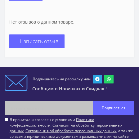
Нет отзывов о данном товаре.
+ Написать отзыв
Подпишитесь на рассылку или
Сообщим о Новинках и Скидках !
Подписаться
Я прочитал и согласен с условиями
Политики
конфиденциальности
,
Согласия на обработку персональных
данных
,
Соглашения об обработке персональных данных
, а так же
со всеми юридическими документами размещенными на сайте