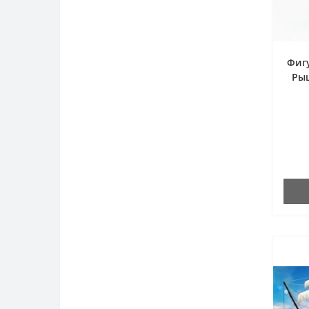
Фигу
Рыц