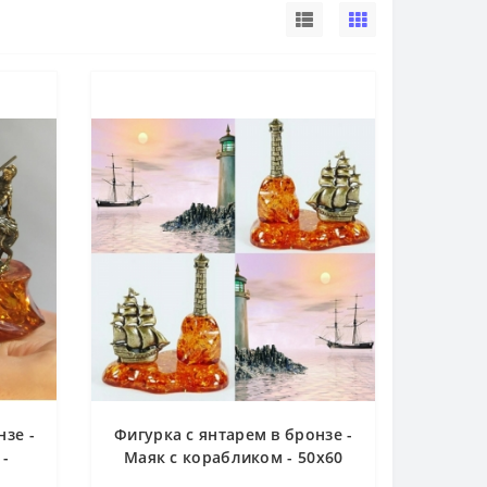
нзе -
Фигурка с янтарем в бронзе -
 -
Маяк с корабликом - 50х60
мм