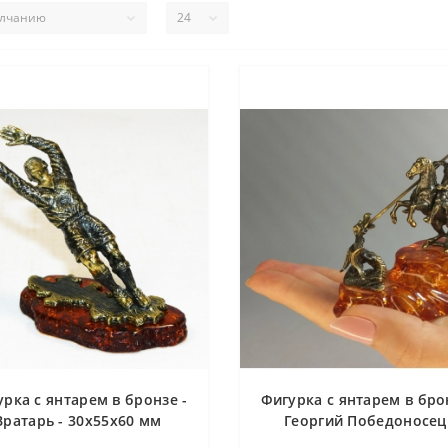
рка с янтарем в бронзе -
Фигурка с янтарем в бро
Вратарь - 30х55х60 мм
Георгий Победоносец
45х90х80 мм