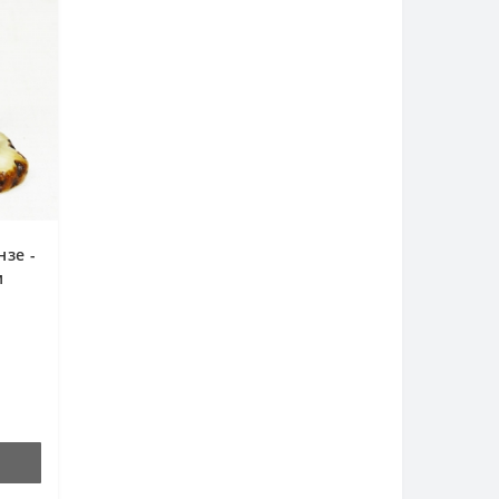
нзе -
м