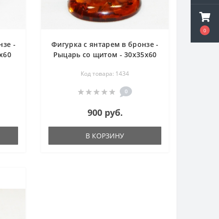
0
нзе -
Фигурка с янтарем в бронзе -
х60
Рыцарь со щитом - 30х35х60
мм
Код товара: 1434
0
900 руб.
В КОРЗИНУ