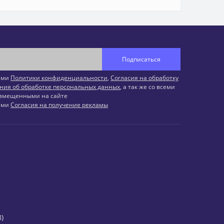
Подписаться
иями
Политики конфиденциальности
,
Согласия на обработку
ния об обработке персональных данных
, а так же со всеми
змещенными на сайте
иями
Согласия на получение рекламы
)