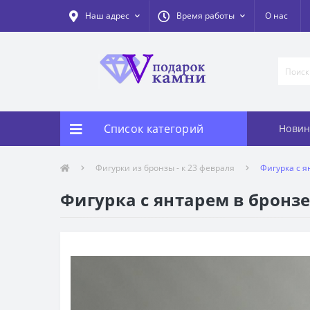
Наш адрес
Время работы
О нас
Список категорий
Новин
Фигурки из бронзы - к 23 февраля
Фигурка с я
Фигурка с янтарем в бронзе