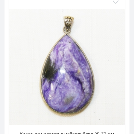
Кулон из чароита в нейзильбере 25-37 мм