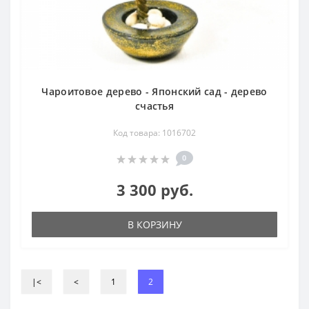
Чароитовое дерево - Японский сад - дерево
счастья
Код товара: 1016702
0
3 300 руб.
В КОРЗИНУ
|<
<
1
2