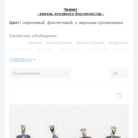
Чароит
- камень духовного благородства -
Цвет:
сиреневый, фиолетовый, с черными прожилками
Свойства обобщенно:
Чароит способствует философской мудрости,
душевной чистоте, укрепляет стойкость против
искушений. Лечит нервно-психические заболевания,
Развернуть
невралгию, болезни почек, печени, мочевого и желчного
пузырей
Свойства подробнее:
Делает женщину привлекательной, усиливая ее
достоинства. Дает уверенность в поступках, будит
фантазию и тонкое понимание жизненных ситуаций.
Месторождения в России
: и только в России озеро
Байкал