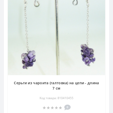
Серьги из чароита (галтовка) на цепи - длина
7 см
Код товара: 810410455
0