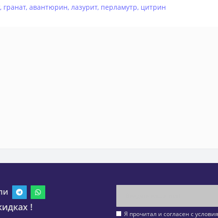
,
гранат
,
авантюрин
,
лазурит
,
перламутр
,
цитрин
ли
идках !
Я прочитал и согласен с услов