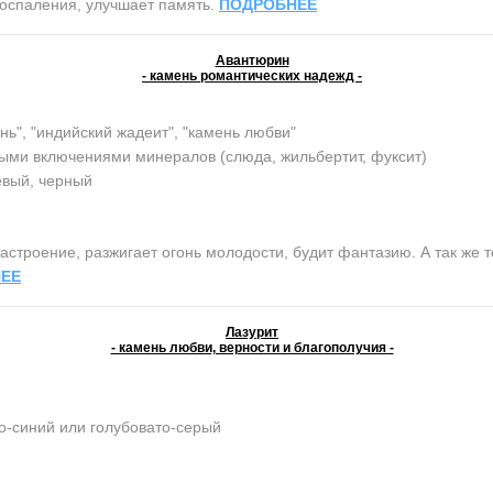
воспаления, улучшает память.
ПОДРОБНЕЕ
Авантюрин
- камень романтических надежд -
нь", "индийский жадеит", "камень любви"
ыми включениями минералов (слюда, жильбертит, фуксит)
евый, черный
строение, разжигает огонь молодости, будит фантазию. А так же т
ЕЕ
Лазурит
- камень любви, верности и благополучия -
о-синий или голубовато-серый