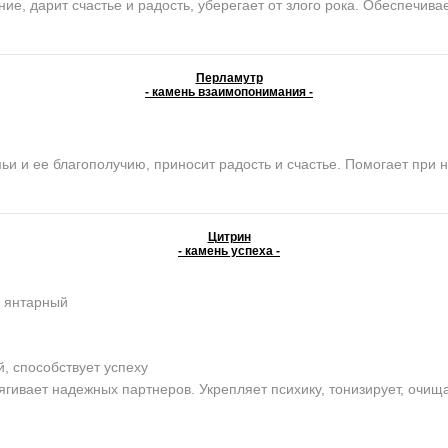
е, дарит счастье и радость, уберегает от злого рока. Обеспечива
Перламутр
- камень взаимопонимания -
и ее благополучию, приносит радость и счастье. Помогает при н
Цитрин
- камень успеха -
, янтарный
 способствует успеху
ягивает надежных партнеров. Укрепляет психику, тонизирует, очищ