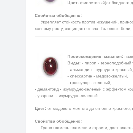
Цвет:
фиолетовый(от бледного д
Свойства обобщенно:
Укрепляет стойкость против искушений, приносит
ховному росту, защищает от зла. Головные боли
Происхождение названия:
назв
Виды:
- пироп - зерноподобный 
- альмандин - пурпурно-красный,
- спессартин - медово-желтый,
- гроссуляр - зеленый,
- демантоид - изумрудно-зеленый с эффектом кош
- уваровит - изумрудно-зеленый
Цвет:
от медового-желтого до огненно-красного,
Свойства обобщенно:
Гранат камень пламени и страсти, дает власть н