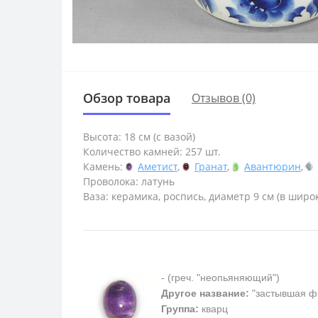
Обзор товара
Отзывов (0)
Высота: 18 см (с вазой)
Количество камней: 257 шт.
Камень:
Аметист
,
Гранат
,
Авантюрин
,
Проволока: латунь
Ваза: керамика, роспись, диаметр 9 см (в широк
- (греч. "неопьяняющий")
Другое название:
"застывшая ф
Группа:
кварц