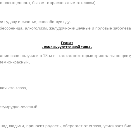
о насыщенного, бывает с красноватым оттенком)
 удачу и счастье, способствует ду-
, бессонница, алкоголизм, желудочно-кишечные и половые заболев
Гранат
- камень чувственной силы -
ание свое получили в 18-м в., так как некоторые кристаллы по цве
темно-красный,
ачьего глаза,
 изумрудно-зеленый
ад людьми, приносит радость, оберегает от сглаза, усиливает би