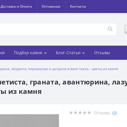
Доставка и Оплата
Оптовикам
Контакты
ки
Подбор камня
Блог-Статьи
Отзывы
тюрина, лазурита, перламутра и цитрина в вазе гжель - цветы из камня
аметиста, граната, авантюрина, ла
ты из камня
Отзывы:
(0)